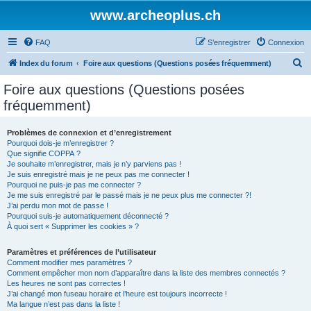
www.archeoplus.ch
FAQ
S’enregistrer
Connexion
R
Index du forum
Foire aux questions (Questions posées fréquemment)
e
Foire aux questions (Questions posées
c
fréquemment)
h
e
Problèmes de connexion et d’enregistrement
Pourquoi dois-je m’enregistrer ?
r
Que signifie COPPA ?
c
Je souhaite m’enregistrer, mais je n’y parviens pas !
Je suis enregistré mais je ne peux pas me connecter !
h
Pourquoi ne puis-je pas me connecter ?
Je me suis enregistré par le passé mais je ne peux plus me connecter ?!
e
J’ai perdu mon mot de passe !
r
Pourquoi suis-je automatiquement déconnecté ?
À quoi sert « Supprimer les cookies » ?
Paramètres et préférences de l’utilisateur
Comment modifier mes paramètres ?
Comment empêcher mon nom d’apparaître dans la liste des membres connectés ?
Les heures ne sont pas correctes !
J’ai changé mon fuseau horaire et l’heure est toujours incorrecte !
Ma langue n’est pas dans la liste !