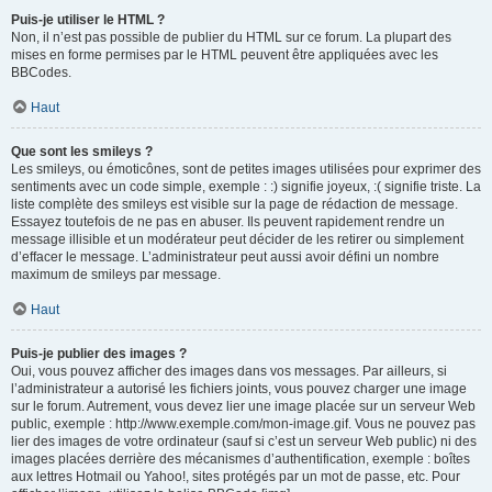
Puis-je utiliser le HTML ?
Non, il n’est pas possible de publier du HTML sur ce forum. La plupart des
mises en forme permises par le HTML peuvent être appliquées avec les
BBCodes.
Haut
Que sont les smileys ?
Les smileys, ou émoticônes, sont de petites images utilisées pour exprimer des
sentiments avec un code simple, exemple : :) signifie joyeux, :( signifie triste. La
liste complète des smileys est visible sur la page de rédaction de message.
Essayez toutefois de ne pas en abuser. Ils peuvent rapidement rendre un
message illisible et un modérateur peut décider de les retirer ou simplement
d’effacer le message. L’administrateur peut aussi avoir défini un nombre
maximum de smileys par message.
Haut
Puis-je publier des images ?
Oui, vous pouvez afficher des images dans vos messages. Par ailleurs, si
l’administrateur a autorisé les fichiers joints, vous pouvez charger une image
sur le forum. Autrement, vous devez lier une image placée sur un serveur Web
public, exemple : http://www.exemple.com/mon-image.gif. Vous ne pouvez pas
lier des images de votre ordinateur (sauf si c’est un serveur Web public) ni des
images placées derrière des mécanismes d’authentification, exemple : boîtes
aux lettres Hotmail ou Yahoo!, sites protégés par un mot de passe, etc. Pour