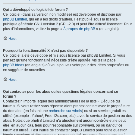
Qui a développé ce logiciel de forum ?
Ce logiciel (dans sa version non modifiée) est développé et distribué par
phpBB Limited
, qui en a les droits d’auteur. Il est publié sous la licence
publique générale GNU version 2 (GPL-2.0) et peut être diffusé librement. Pour
plus d’informations, visitez la page «
À propos de phpBB
» (en anglais).
Haut
Pourquoi la fonctionnalité X n’est pas disponible ?
Ce logiciel a été développé et mis sous licence par phpBB Limited. Si vous
pensez qu’une fonctionnalité nécessite d’être ajoutée, visitez la page
phpBB Ideas
(en anglais) où vous pouvez voter pour des idées proposées ou
en suggérer de nouvelles.
Haut
Qui contacter pour les abus ou les questions légales concernant ce
forum ?
Contactez n’importe lequel des administrateurs de la liste « L’équipe du
forum ». Si vous restez sans réponse alors prenez contact avec le propriétaire
du domaine (en faisant une
recherche sur whois
) ou si un service gratuit est
utilisé (exemple : Yahoo!, Free, f2s.com, etc.), avec le service de gestion ou des
abus. Notez que phpBB Limited
n’a absolument aucun contrôle
et ne peut
être, en aucun cas, tenu pour responsable sur
comment
,
où
ou
par qui
ce
forum est utilisé. Il est inutile de contacter phpBB Limited pour toute question