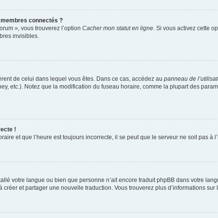
s membres connectés ?
forum », vous trouverez l’option
Cacher mon statut en ligne
. Si vous activez cette o
es invisibles.
ifférent de celui dans lequel vous êtes. Dans ce cas, accédez au
panneau de l’utilisa
ney, etc.). Notez que la modification du fuseau horaire, comme la plupart des para
ecte !
aire et que l’heure est toujours incorrecte, il se peut que le serveur ne soit pas à
installé votre langue ou bien que personne n’ait encore traduit phpBB dans votre l
s à créer et partager une nouvelle traduction. Vous trouverez plus d’informations sur l