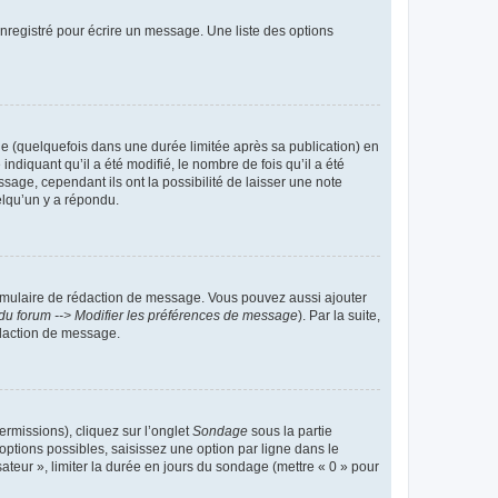
nregistré pour écrire un message. Une liste des options
 (quelquefois dans une durée limitée après sa publication) en
iquant qu’il a été modifié, le nombre de fois qu’il a été
sage, cependant ils ont la possibilité de laisser une note
elqu’un y a répondu.
rmulaire de rédaction de message. Vous pouvez aussi ajouter
du forum --> Modifier les préférences de message
). Par la suite,
daction de message.
ermissions), cliquez sur l’onglet
Sondage
sous la partie
ptions possibles, saisissez une option par ligne dans le
ateur », limiter la durée en jours du sondage (mettre « 0 » pour