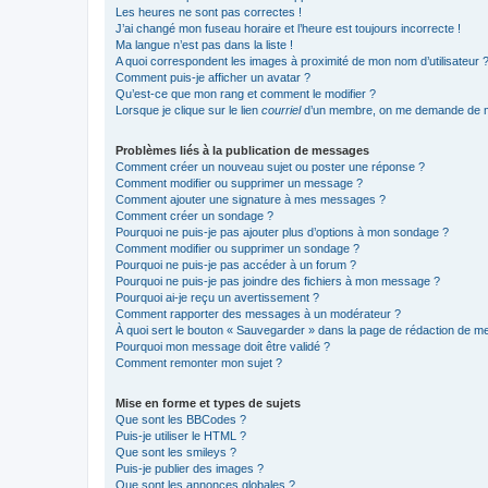
Les heures ne sont pas correctes !
J’ai changé mon fuseau horaire et l’heure est toujours incorrecte !
Ma langue n’est pas dans la liste !
A quoi correspondent les images à proximité de mon nom d’utilisateur 
Comment puis-je afficher un avatar ?
Qu’est-ce que mon rang et comment le modifier ?
Lorsque je clique sur le lien
courriel
d’un membre, on me demande de m
Problèmes liés à la publication de messages
Comment créer un nouveau sujet ou poster une réponse ?
Comment modifier ou supprimer un message ?
Comment ajouter une signature à mes messages ?
Comment créer un sondage ?
Pourquoi ne puis-je pas ajouter plus d’options à mon sondage ?
Comment modifier ou supprimer un sondage ?
Pourquoi ne puis-je pas accéder à un forum ?
Pourquoi ne puis-je pas joindre des fichiers à mon message ?
Pourquoi ai-je reçu un avertissement ?
Comment rapporter des messages à un modérateur ?
À quoi sert le bouton « Sauvegarder » dans la page de rédaction de 
Pourquoi mon message doit être validé ?
Comment remonter mon sujet ?
Mise en forme et types de sujets
Que sont les BBCodes ?
Puis-je utiliser le HTML ?
Que sont les smileys ?
Puis-je publier des images ?
Que sont les annonces globales ?