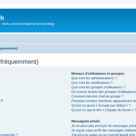
ch
 - Swiss and international archaeology
réquemment)
s fréquemment)
Niveaux d’utilisateurs et groupes
Que sont les administrateurs ?
Que sont les modérateurs ?
Que sont les groupes d’utilisateurs ?
Où trouver la liste des groupes d’utilisateur
Comment devenir chef de groupe ?
 ?!
Pourquoi certains membres apparaissent dan
Qu’est-ce qu’un « Groupe par défaut » ?
Qu’est-ce que le lien « L’équipe du forum » 
Messagerie privée
Je ne peux pas envoyer de messages privé
Je reçois sans arrêt des messages indésira
 connectés ?
J’ai reçu un spam ou un courriel abusif d’u