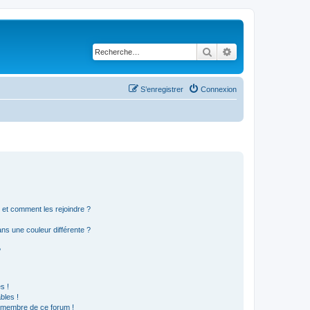
Rechercher
Recherche avancé
S’enregistrer
Connexion
s et comment les rejoindre ?
s une couleur différente ?
?
s !
bles !
n membre de ce forum !