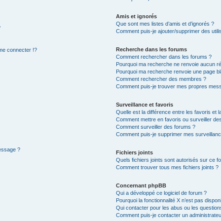
Amis et ignorés
Que sont mes listes d’amis et d’ignorés ?
?
Comment puis-je ajouter/supprimer des utilis
Recherche dans les forums
e connecter !?
Comment rechercher dans les forums ?
Pourquoi ma recherche ne renvoie aucun ré
Pourquoi ma recherche renvoie une page bl
Comment rechercher des membres ?
Comment puis-je trouver mes propres mess
Surveillance et favoris
Quelle est la différence entre les favoris et l
Comment mettre en favoris ou surveiller des
Comment surveiller des forums ?
Comment puis-je supprimer mes surveillanc
message ?
Fichiers joints
Quels fichiers joints sont autorisés sur ce f
Comment trouver tous mes fichiers joints ?
Concernant phpBB
Qui a développé ce logiciel de forum ?
Pourquoi la fonctionnalité X n’est pas dispon
Qui contacter pour les abus ou les questio
Comment puis-je contacter un administrateu