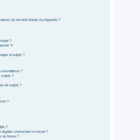
ateurs de ma liste d’amis ou d’ignorés ?
sultat ?
anche ?!
ages et sujets ?
a surveillance ?
 sujets ?
es de sujets ?
orum ?
ible ?
ns légales concernant ce forum ?
r du forum ?