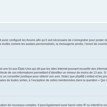
t avoir configuré les forums afin qu’il soit nécessaire de s’enregistrer pour poster
x invités comme les avatars personnalisés, la messagerie privée, l’envoi de courri
t une loi aux États-Unis qui dit que les sites Internet pouvant recueillir des infor
ollecte de ces informations permettant d’identifier un mineur de moins de 13 ans. S
tez un conseiller juridique pour obtenir son avis. Notez que phpBB Limited et les pr
gales de toutes sortes, à l’exception de celles mentionnées dans la question « Qui
réation de nouveaux comptes. Il peut également avoir banni votre IP ou interdit le no