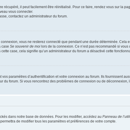
 récupéré, il peut facilement être réinitialisé. Pour ce faire, rendez vous sur la p
uveau vous connecter.
passe, contactez un administrateur du forum.
e connexion, vous ne resterez connecté que pendant une durée déterminée. Cela em
la case
Se souvenir de moi
lors de la connexion. Ce n’est pas recommandé si vous u
s cette case, cela signifie qu’un administrateur du forum a désactivé cette fonctionna
os paramètres d’authentification et votre connexion au forum. Ils fournissent aussi
teur du forum. Si vous rencontrez des problèmes de connexion ou de déconnexion, l
ockés dans notre base de données. Pour les modifier, accédez au
Panneau de l’util
 permettra de modifier tous les paramètres et préférences de votre compte.