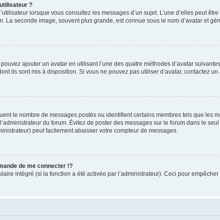
tilisateur ?
utilisateur lorsque vous consultez les messages d’un sujet. L’une d’elles peut êtr
rum. La seconde image, souvent plus grande, est connue sous le nom d’avatar et 
s pouvez ajouter un avatar en utilisant l’une des quatre méthodes d’avatar suivantes 
ont ils sont mis à disposition. Si vous ne pouvez pas utiliser d’avatar, contactez un
iquent le nombre de messages postés ou identifient certains membres tels que les 
ar l’administrateur du forum. Évitez de poster des messages sur le forum dans le seu
ministrateur) peut facilement abaisser votre compteur de messages.
mande de me connecter !?
re intégré (si la fonction a été activée par l’administrateur). Ceci pour empêcher l’u