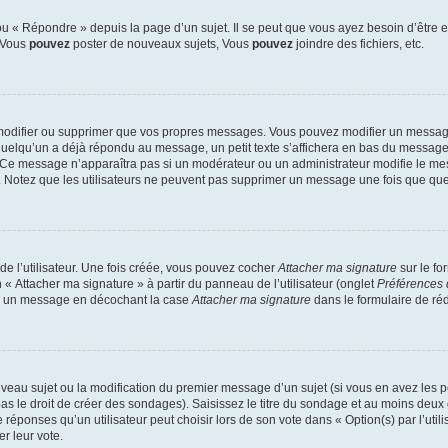
 « Répondre » depuis la page d’un sujet. Il se peut que vous ayez besoin d’être e
: Vous
pouvez
poster de nouveaux sujets, Vous
pouvez
joindre des fichiers, etc.
modifier ou supprimer que vos propres messages. Vous pouvez modifier un message
lqu’un a déjà répondu au message, un petit texte s’affichera en bas du message ind
n. Ce message n’apparaîtra pas si un modérateur ou un administrateur modifie le mes
ive. Notez que les utilisateurs ne peuvent pas supprimer un message une fois que qu
e l’utilisateur. Une fois créée, vous pouvez cocher
Attacher ma signature
sur le fo
 « Attacher ma signature » à partir du panneau de l’utilisateur (onglet
Préférences 
 à un message en décochant la case
Attacher ma signature
dans le formulaire de ré
ouveau sujet ou la modification du premier message d’un sujet (si vous en avez les p
 le droit de créer des sondages). Saisissez le titre du sondage et au moins deux o
onses qu’un utilisateur peut choisir lors de son vote dans « Option(s) par l’utilis
er leur vote.