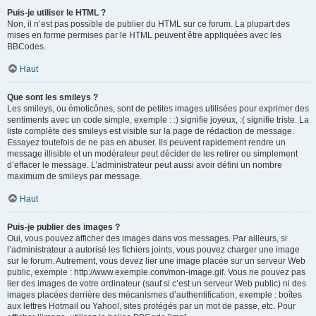
Puis-je utiliser le HTML ?
Non, il n’est pas possible de publier du HTML sur ce forum. La plupart des
mises en forme permises par le HTML peuvent être appliquées avec les
BBCodes.
Haut
Que sont les smileys ?
Les smileys, ou émoticônes, sont de petites images utilisées pour exprimer des
sentiments avec un code simple, exemple : :) signifie joyeux, :( signifie triste. La
liste complète des smileys est visible sur la page de rédaction de message.
Essayez toutefois de ne pas en abuser. Ils peuvent rapidement rendre un
message illisible et un modérateur peut décider de les retirer ou simplement
d’effacer le message. L’administrateur peut aussi avoir défini un nombre
maximum de smileys par message.
Haut
Puis-je publier des images ?
Oui, vous pouvez afficher des images dans vos messages. Par ailleurs, si
l’administrateur a autorisé les fichiers joints, vous pouvez charger une image
sur le forum. Autrement, vous devez lier une image placée sur un serveur Web
public, exemple : http://www.exemple.com/mon-image.gif. Vous ne pouvez pas
lier des images de votre ordinateur (sauf si c’est un serveur Web public) ni des
images placées derrière des mécanismes d’authentification, exemple : boîtes
aux lettres Hotmail ou Yahoo!, sites protégés par un mot de passe, etc. Pour