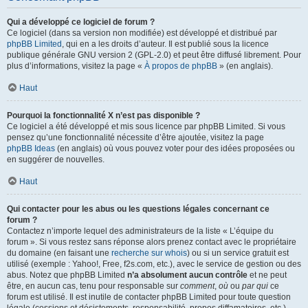
Qui a développé ce logiciel de forum ?
Ce logiciel (dans sa version non modifiée) est développé et distribué par
phpBB Limited
, qui en a les droits d’auteur. Il est publié sous la licence
publique générale GNU version 2 (GPL-2.0) et peut être diffusé librement. Pour
plus d’informations, visitez la page «
À propos de phpBB
» (en anglais).
Haut
Pourquoi la fonctionnalité X n’est pas disponible ?
Ce logiciel a été développé et mis sous licence par phpBB Limited. Si vous
pensez qu’une fonctionnalité nécessite d’être ajoutée, visitez la page
phpBB Ideas
(en anglais) où vous pouvez voter pour des idées proposées ou
en suggérer de nouvelles.
Haut
Qui contacter pour les abus ou les questions légales concernant ce
forum ?
Contactez n’importe lequel des administrateurs de la liste « L’équipe du
forum ». Si vous restez sans réponse alors prenez contact avec le propriétaire
du domaine (en faisant une
recherche sur whois
) ou si un service gratuit est
utilisé (exemple : Yahoo!, Free, f2s.com, etc.), avec le service de gestion ou des
abus. Notez que phpBB Limited
n’a absolument aucun contrôle
et ne peut
être, en aucun cas, tenu pour responsable sur
comment
,
où
ou
par qui
ce
forum est utilisé. Il est inutile de contacter phpBB Limited pour toute question