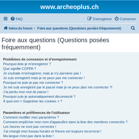
www.archeoplus.ch
FAQ
S’enregistrer
Connexion
R
Index du forum
Foire aux questions (Questions posées fréquemment)
e
Foire aux questions (Questions posées
c
fréquemment)
h
e
Problèmes de connexion et d’enregistrement
Pourquoi dois-je m’enregistrer ?
r
Que signifie COPPA ?
c
Je souhaite m’enregistrer, mais je n’y parviens pas !
Je suis enregistré mais je ne peux pas me connecter !
h
Pourquoi ne puis-je pas me connecter ?
Je me suis enregistré par le passé mais je ne peux plus me connecter ?!
e
J’ai perdu mon mot de passe !
r
Pourquoi suis-je automatiquement déconnecté ?
À quoi sert « Supprimer les cookies » ?
Paramètres et préférences de l’utilisateur
Comment modifier mes paramètres ?
Comment empêcher mon nom d’apparaître dans la liste des membres connectés ?
Les heures ne sont pas correctes !
J’ai changé mon fuseau horaire et l’heure est toujours incorrecte !
Ma langue n’est pas dans la liste !