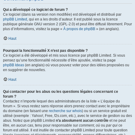
Qui a développé ce logiciel de forum ?
Ce logiciel (dans sa version non modifiée) est développé et distribué par
phpBB Limited
, qui en a les droits d’auteur. Il est publié sous la licence
publique générale GNU version 2 (GPL-2.0) et peut être diffusé librement. Pour
plus d’informations, visitez la page «
À propos de phpBB
» (en anglais).
Haut
Pourquoi la fonctionnalité X n’est pas disponible ?
Ce logiciel a été développé et mis sous licence par phpBB Limited. Si vous
pensez qu’une fonctionnalité nécessite d’être ajoutée, visitez la page
phpBB Ideas
(en anglais) où vous pouvez voter pour des idées proposées ou
en suggérer de nouvelles.
Haut
Qui contacter pour les abus ou les questions légales concernant ce
forum ?
Contactez n’importe lequel des administrateurs de la liste « L’équipe du
forum ». Si vous restez sans réponse alors prenez contact avec le propriétaire
du domaine (en faisant une
recherche sur whois
) ou si un service gratuit est
utilisé (exemple : Yahoo!, Free, f2s.com, etc.), avec le service de gestion ou des
abus. Notez que phpBB Limited
n’a absolument aucun contrôle
et ne peut
être, en aucun cas, tenu pour responsable sur
comment
,
où
ou
par qui
ce
forum est utilisé. Il est inutile de contacter phpBB Limited pour toute question