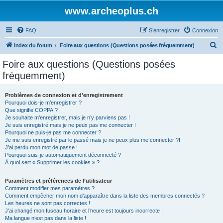
www.archeoplus.ch
FAQ
S’enregistrer
Connexion
R
Index du forum
Foire aux questions (Questions posées fréquemment)
e
Foire aux questions (Questions posées
c
fréquemment)
h
e
Problèmes de connexion et d’enregistrement
Pourquoi dois-je m’enregistrer ?
r
Que signifie COPPA ?
c
Je souhaite m’enregistrer, mais je n’y parviens pas !
Je suis enregistré mais je ne peux pas me connecter !
h
Pourquoi ne puis-je pas me connecter ?
Je me suis enregistré par le passé mais je ne peux plus me connecter ?!
e
J’ai perdu mon mot de passe !
r
Pourquoi suis-je automatiquement déconnecté ?
À quoi sert « Supprimer les cookies » ?
Paramètres et préférences de l’utilisateur
Comment modifier mes paramètres ?
Comment empêcher mon nom d’apparaître dans la liste des membres connectés ?
Les heures ne sont pas correctes !
J’ai changé mon fuseau horaire et l’heure est toujours incorrecte !
Ma langue n’est pas dans la liste !