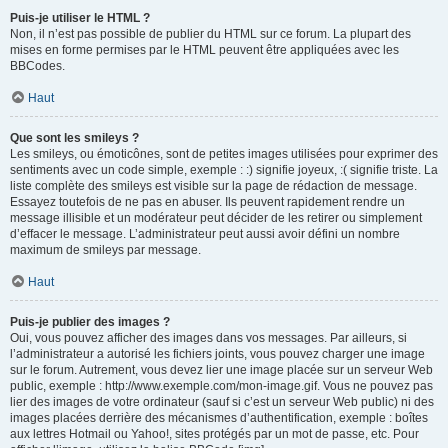
Puis-je utiliser le HTML ?
Non, il n’est pas possible de publier du HTML sur ce forum. La plupart des
mises en forme permises par le HTML peuvent être appliquées avec les
BBCodes.
Haut
Que sont les smileys ?
Les smileys, ou émoticônes, sont de petites images utilisées pour exprimer des
sentiments avec un code simple, exemple : :) signifie joyeux, :( signifie triste. La
liste complète des smileys est visible sur la page de rédaction de message.
Essayez toutefois de ne pas en abuser. Ils peuvent rapidement rendre un
message illisible et un modérateur peut décider de les retirer ou simplement
d’effacer le message. L’administrateur peut aussi avoir défini un nombre
maximum de smileys par message.
Haut
Puis-je publier des images ?
Oui, vous pouvez afficher des images dans vos messages. Par ailleurs, si
l’administrateur a autorisé les fichiers joints, vous pouvez charger une image
sur le forum. Autrement, vous devez lier une image placée sur un serveur Web
public, exemple : http://www.exemple.com/mon-image.gif. Vous ne pouvez pas
lier des images de votre ordinateur (sauf si c’est un serveur Web public) ni des
images placées derrière des mécanismes d’authentification, exemple : boîtes
aux lettres Hotmail ou Yahoo!, sites protégés par un mot de passe, etc. Pour