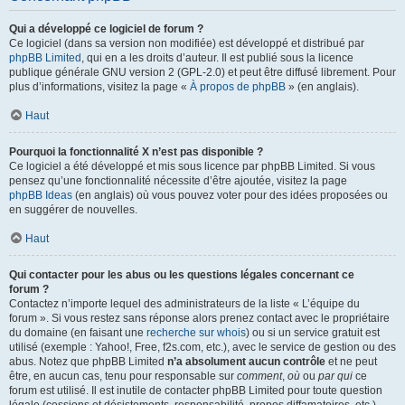
Qui a développé ce logiciel de forum ?
Ce logiciel (dans sa version non modifiée) est développé et distribué par
phpBB Limited
, qui en a les droits d’auteur. Il est publié sous la licence
publique générale GNU version 2 (GPL-2.0) et peut être diffusé librement. Pour
plus d’informations, visitez la page «
À propos de phpBB
» (en anglais).
Haut
Pourquoi la fonctionnalité X n’est pas disponible ?
Ce logiciel a été développé et mis sous licence par phpBB Limited. Si vous
pensez qu’une fonctionnalité nécessite d’être ajoutée, visitez la page
phpBB Ideas
(en anglais) où vous pouvez voter pour des idées proposées ou
en suggérer de nouvelles.
Haut
Qui contacter pour les abus ou les questions légales concernant ce
forum ?
Contactez n’importe lequel des administrateurs de la liste « L’équipe du
forum ». Si vous restez sans réponse alors prenez contact avec le propriétaire
du domaine (en faisant une
recherche sur whois
) ou si un service gratuit est
utilisé (exemple : Yahoo!, Free, f2s.com, etc.), avec le service de gestion ou des
abus. Notez que phpBB Limited
n’a absolument aucun contrôle
et ne peut
être, en aucun cas, tenu pour responsable sur
comment
,
où
ou
par qui
ce
forum est utilisé. Il est inutile de contacter phpBB Limited pour toute question