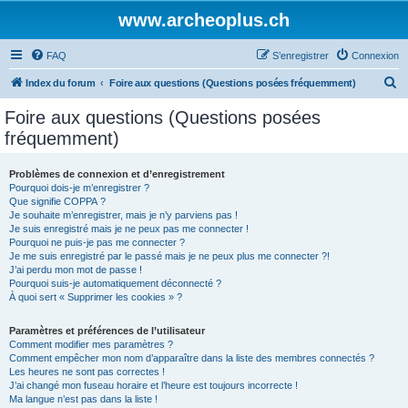
www.archeoplus.ch
FAQ
S’enregistrer
Connexion
R
Index du forum
Foire aux questions (Questions posées fréquemment)
e
Foire aux questions (Questions posées
c
fréquemment)
h
e
Problèmes de connexion et d’enregistrement
Pourquoi dois-je m’enregistrer ?
r
Que signifie COPPA ?
c
Je souhaite m’enregistrer, mais je n’y parviens pas !
Je suis enregistré mais je ne peux pas me connecter !
h
Pourquoi ne puis-je pas me connecter ?
Je me suis enregistré par le passé mais je ne peux plus me connecter ?!
e
J’ai perdu mon mot de passe !
r
Pourquoi suis-je automatiquement déconnecté ?
À quoi sert « Supprimer les cookies » ?
Paramètres et préférences de l’utilisateur
Comment modifier mes paramètres ?
Comment empêcher mon nom d’apparaître dans la liste des membres connectés ?
Les heures ne sont pas correctes !
J’ai changé mon fuseau horaire et l’heure est toujours incorrecte !
Ma langue n’est pas dans la liste !