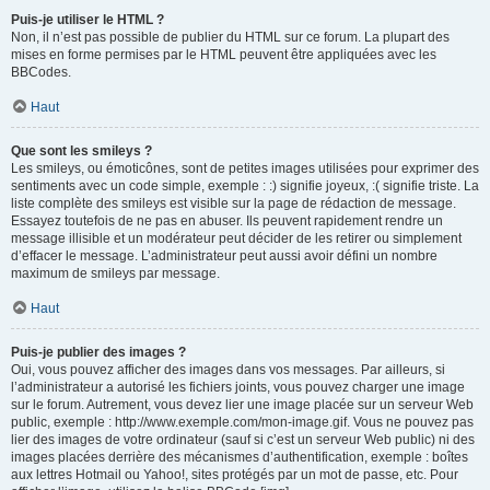
Puis-je utiliser le HTML ?
Non, il n’est pas possible de publier du HTML sur ce forum. La plupart des
mises en forme permises par le HTML peuvent être appliquées avec les
BBCodes.
Haut
Que sont les smileys ?
Les smileys, ou émoticônes, sont de petites images utilisées pour exprimer des
sentiments avec un code simple, exemple : :) signifie joyeux, :( signifie triste. La
liste complète des smileys est visible sur la page de rédaction de message.
Essayez toutefois de ne pas en abuser. Ils peuvent rapidement rendre un
message illisible et un modérateur peut décider de les retirer ou simplement
d’effacer le message. L’administrateur peut aussi avoir défini un nombre
maximum de smileys par message.
Haut
Puis-je publier des images ?
Oui, vous pouvez afficher des images dans vos messages. Par ailleurs, si
l’administrateur a autorisé les fichiers joints, vous pouvez charger une image
sur le forum. Autrement, vous devez lier une image placée sur un serveur Web
public, exemple : http://www.exemple.com/mon-image.gif. Vous ne pouvez pas
lier des images de votre ordinateur (sauf si c’est un serveur Web public) ni des
images placées derrière des mécanismes d’authentification, exemple : boîtes
aux lettres Hotmail ou Yahoo!, sites protégés par un mot de passe, etc. Pour