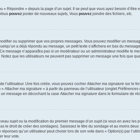
 « Répondre » depuis la page d’un sujet. Il se peut que vous ayez besoin d’être e
: Vous
pouvez
poster de nouveaux sujets, Vous
pouvez
joindre des fichiers, etc.
modifier ou supprimer que vos propres messages. Vous pouvez modifier un message
lqu’un a déjà répondu au message, un petit texte s’affichera en bas du message ind
n. Ce message n’apparaîtra pas si un modérateur ou un administrateur modifie le mes
ive. Notez que les utilisateurs ne peuvent pas supprimer un message une fois que qu
e l’utilisateur. Une fois créée, vous pouvez cocher
Attacher ma signature
sur le fo
 « Attacher ma signature » à partir du panneau de l’utilisateur (onglet
Préférences 
 à un message en décochant la case
Attacher ma signature
dans le formulaire de ré
ouveau sujet ou la modification du premier message d’un sujet (si vous en avez les p
 le droit de créer des sondages). Saisissez le titre du sondage et au moins deux o
onses qu’un utilisateur peut choisir lors de son vote dans « Option(s) par l’utilis
er leur vote.