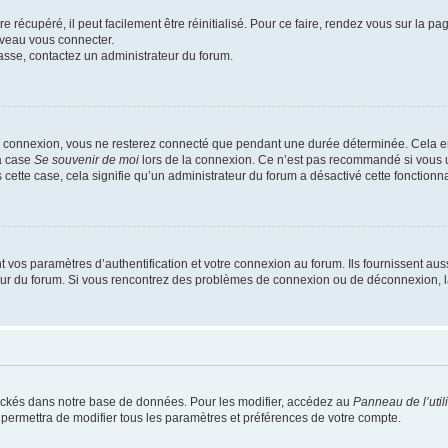
 récupéré, il peut facilement être réinitialisé. Pour ce faire, rendez vous sur la p
uveau vous connecter.
passe, contactez un administrateur du forum.
e connexion, vous ne resterez connecté que pendant une durée déterminée. Cela em
la case
Se souvenir de moi
lors de la connexion. Ce n’est pas recommandé si vous u
s cette case, cela signifie qu’un administrateur du forum a désactivé cette fonctionna
os paramètres d’authentification et votre connexion au forum. Ils fournissent aussi
teur du forum. Si vous rencontrez des problèmes de connexion ou de déconnexion, l
ockés dans notre base de données. Pour les modifier, accédez au
Panneau de l’util
 permettra de modifier tous les paramètres et préférences de votre compte.