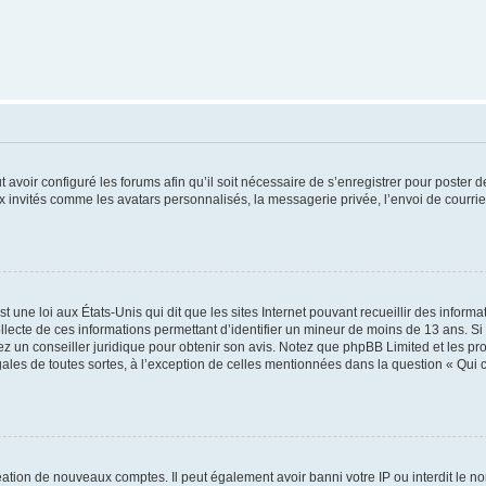
t avoir configuré les forums afin qu’il soit nécessaire de s’enregistrer pour poster
x invités comme les avatars personnalisés, la messagerie privée, l’envoi de courri
t une loi aux États-Unis qui dit que les sites Internet pouvant recueillir des infor
ollecte de ces informations permettant d’identifier un mineur de moins de 13 ans. S
tez un conseiller juridique pour obtenir son avis. Notez que phpBB Limited et les pr
gales de toutes sortes, à l’exception de celles mentionnées dans la question « Qui
réation de nouveaux comptes. Il peut également avoir banni votre IP ou interdit le no