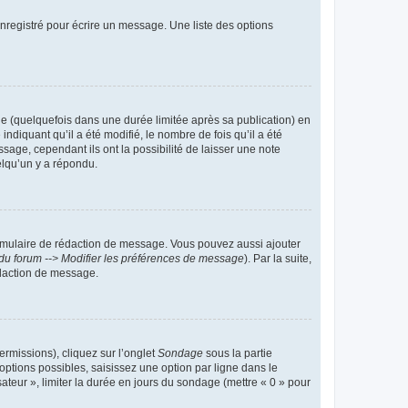
nregistré pour écrire un message. Une liste des options
 (quelquefois dans une durée limitée après sa publication) en
iquant qu’il a été modifié, le nombre de fois qu’il a été
sage, cependant ils ont la possibilité de laisser une note
elqu’un y a répondu.
rmulaire de rédaction de message. Vous pouvez aussi ajouter
du forum --> Modifier les préférences de message
). Par la suite,
daction de message.
ermissions), cliquez sur l’onglet
Sondage
sous la partie
ptions possibles, saisissez une option par ligne dans le
ateur », limiter la durée en jours du sondage (mettre « 0 » pour