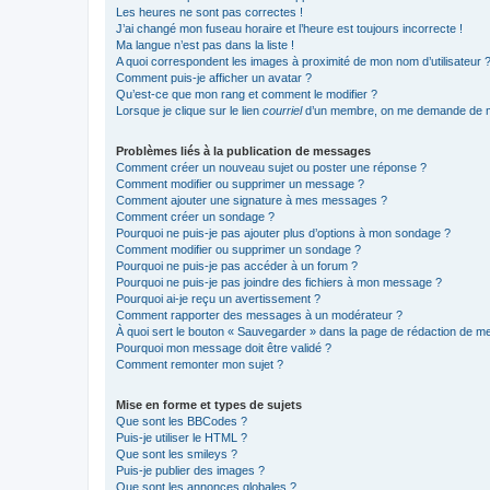
Les heures ne sont pas correctes !
J’ai changé mon fuseau horaire et l’heure est toujours incorrecte !
Ma langue n’est pas dans la liste !
A quoi correspondent les images à proximité de mon nom d’utilisateur 
Comment puis-je afficher un avatar ?
Qu’est-ce que mon rang et comment le modifier ?
Lorsque je clique sur le lien
courriel
d’un membre, on me demande de m
Problèmes liés à la publication de messages
Comment créer un nouveau sujet ou poster une réponse ?
Comment modifier ou supprimer un message ?
Comment ajouter une signature à mes messages ?
Comment créer un sondage ?
Pourquoi ne puis-je pas ajouter plus d’options à mon sondage ?
Comment modifier ou supprimer un sondage ?
Pourquoi ne puis-je pas accéder à un forum ?
Pourquoi ne puis-je pas joindre des fichiers à mon message ?
Pourquoi ai-je reçu un avertissement ?
Comment rapporter des messages à un modérateur ?
À quoi sert le bouton « Sauvegarder » dans la page de rédaction de 
Pourquoi mon message doit être validé ?
Comment remonter mon sujet ?
Mise en forme et types de sujets
Que sont les BBCodes ?
Puis-je utiliser le HTML ?
Que sont les smileys ?
Puis-je publier des images ?
Que sont les annonces globales ?