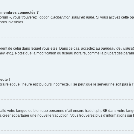
s membres connectés ?
forum », vous trouverez l’option
Cacher mon statut en ligne
. Si vous activez cette o
es invisibles.
ifférent de celui dans lequel vous êtes. Dans ce cas, accédez au
panneau de l’utilisa
ney, etc.). Notez que la modification du fuseau horaire, comme la plupart des para
ecte !
aire et que l’heure est toujours incorrecte, il se peut que le serveur ne soit pas à
installé votre langue ou bien que personne n’ait encore traduit phpBB dans votre l
s à créer et partager une nouvelle traduction. Vous trouverez plus d’informations sur l