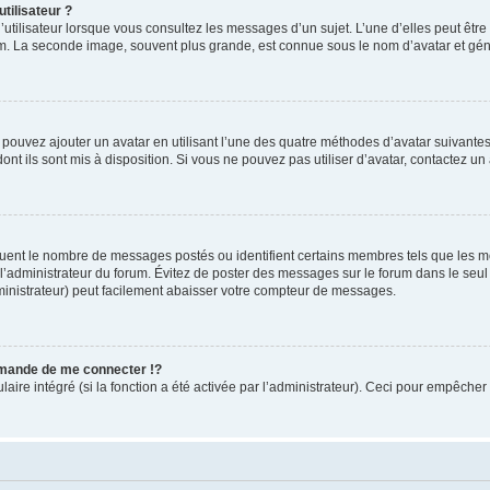
tilisateur ?
utilisateur lorsque vous consultez les messages d’un sujet. L’une d’elles peut êtr
rum. La seconde image, souvent plus grande, est connue sous le nom d’avatar et 
s pouvez ajouter un avatar en utilisant l’une des quatre méthodes d’avatar suivantes 
ont ils sont mis à disposition. Si vous ne pouvez pas utiliser d’avatar, contactez un
iquent le nombre de messages postés ou identifient certains membres tels que les 
ar l’administrateur du forum. Évitez de poster des messages sur le forum dans le seu
ministrateur) peut facilement abaisser votre compteur de messages.
mande de me connecter !?
re intégré (si la fonction a été activée par l’administrateur). Ceci pour empêcher l’u