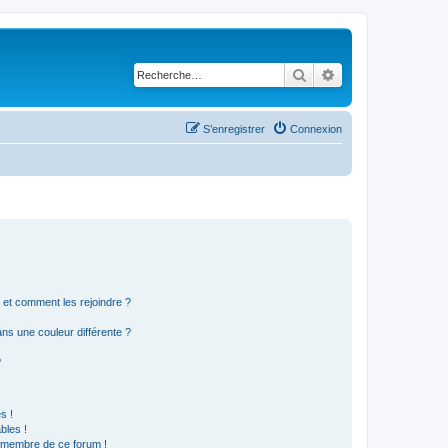
Rechercher
Recherche avancé
S’enregistrer
Connexion
s et comment les rejoindre ?
s une couleur différente ?
?
s !
bles !
n membre de ce forum !