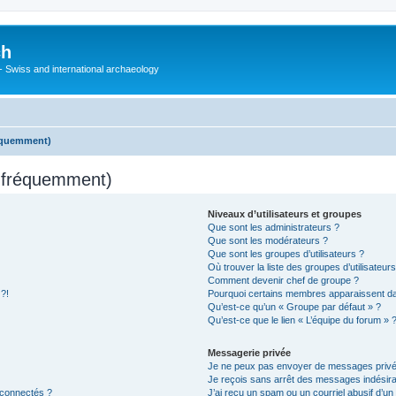
ch
 - Swiss and international archaeology
réquemment)
s fréquemment)
Niveaux d’utilisateurs et groupes
Que sont les administrateurs ?
Que sont les modérateurs ?
Que sont les groupes d’utilisateurs ?
Où trouver la liste des groupes d’utilisateur
Comment devenir chef de groupe ?
 ?!
Pourquoi certains membres apparaissent dan
Qu’est-ce qu’un « Groupe par défaut » ?
Qu’est-ce que le lien « L’équipe du forum » 
Messagerie privée
Je ne peux pas envoyer de messages privé
Je reçois sans arrêt des messages indésira
 connectés ?
J’ai reçu un spam ou un courriel abusif d’u