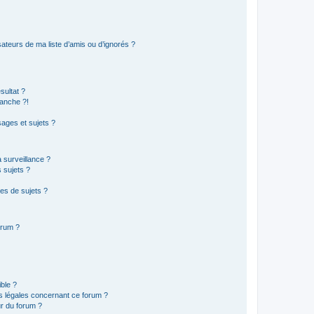
ateurs de ma liste d’amis ou d’ignorés ?
sultat ?
anche ?!
ages et sujets ?
a surveillance ?
 sujets ?
es de sujets ?
orum ?
ible ?
ns légales concernant ce forum ?
r du forum ?