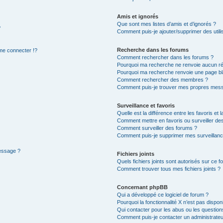
Amis et ignorés
Que sont mes listes d’amis et d’ignorés ?
?
Comment puis-je ajouter/supprimer des utilis
Recherche dans les forums
e connecter !?
Comment rechercher dans les forums ?
Pourquoi ma recherche ne renvoie aucun ré
Pourquoi ma recherche renvoie une page bl
Comment rechercher des membres ?
Comment puis-je trouver mes propres mess
Surveillance et favoris
Quelle est la différence entre les favoris et l
Comment mettre en favoris ou surveiller des
Comment surveiller des forums ?
Comment puis-je supprimer mes surveillanc
message ?
Fichiers joints
Quels fichiers joints sont autorisés sur ce f
Comment trouver tous mes fichiers joints ?
Concernant phpBB
Qui a développé ce logiciel de forum ?
Pourquoi la fonctionnalité X n’est pas dispon
Qui contacter pour les abus ou les questio
Comment puis-je contacter un administrateu