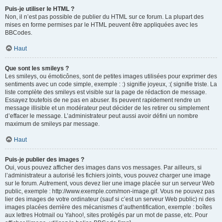
Puis-je utiliser le HTML ?
Non, il n’est pas possible de publier du HTML sur ce forum. La plupart des
mises en forme permises par le HTML peuvent être appliquées avec les
BBCodes.
Haut
Que sont les smileys ?
Les smileys, ou émoticônes, sont de petites images utilisées pour exprimer des
sentiments avec un code simple, exemple : :) signifie joyeux, :( signifie triste. La
liste complète des smileys est visible sur la page de rédaction de message.
Essayez toutefois de ne pas en abuser. Ils peuvent rapidement rendre un
message illisible et un modérateur peut décider de les retirer ou simplement
d’effacer le message. L’administrateur peut aussi avoir défini un nombre
maximum de smileys par message.
Haut
Puis-je publier des images ?
Oui, vous pouvez afficher des images dans vos messages. Par ailleurs, si
l’administrateur a autorisé les fichiers joints, vous pouvez charger une image
sur le forum. Autrement, vous devez lier une image placée sur un serveur Web
public, exemple : http://www.exemple.com/mon-image.gif. Vous ne pouvez pas
lier des images de votre ordinateur (sauf si c’est un serveur Web public) ni des
images placées derrière des mécanismes d’authentification, exemple : boîtes
aux lettres Hotmail ou Yahoo!, sites protégés par un mot de passe, etc. Pour