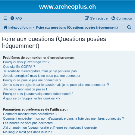
www.archeoplus.ch
FAQ
S’enregistrer
Connexion
R
Index du forum
Foire aux questions (Questions posées fréquemment)
e
Foire aux questions (Questions posées
c
fréquemment)
h
e
Problèmes de connexion et d’enregistrement
Pourquoi dois-je m’enregistrer ?
r
Que signifie COPPA ?
c
Je souhaite m’enregistrer, mais je n’y parviens pas !
Je suis enregistré mais je ne peux pas me connecter !
h
Pourquoi ne puis-je pas me connecter ?
Je me suis enregistré par le passé mais je ne peux plus me connecter ?!
e
J’ai perdu mon mot de passe !
r
Pourquoi suis-je automatiquement déconnecté ?
À quoi sert « Supprimer les cookies » ?
Paramètres et préférences de l’utilisateur
Comment modifier mes paramètres ?
Comment empêcher mon nom d’apparaître dans la liste des membres connectés ?
Les heures ne sont pas correctes !
J’ai changé mon fuseau horaire et l’heure est toujours incorrecte !
Ma langue n’est pas dans la liste !