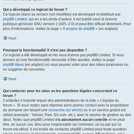
Qui a développé ce logiciel de forum ?
Ce logiciel (dans sa version non modifiée) est développé et distribué par
phpBB Limited
, qui en a les droits d’auteur. Il est publié sous la licence
publique générale GNU version 2 (GPL-2.0) et peut être diffusé librement. Pour
plus d’informations, visitez la page «
À propos de phpBB
» (en anglais).
Haut
Pourquoi la fonctionnalité X n’est pas disponible ?
Ce logiciel a été développé et mis sous licence par phpBB Limited. Si vous
pensez qu’une fonctionnalité nécessite d’être ajoutée, visitez la page
phpBB Ideas
(en anglais) où vous pouvez voter pour des idées proposées ou
en suggérer de nouvelles.
Haut
Qui contacter pour les abus ou les questions légales concernant ce
forum ?
Contactez n’importe lequel des administrateurs de la liste « L’équipe du
forum ». Si vous restez sans réponse alors prenez contact avec le propriétaire
du domaine (en faisant une
recherche sur whois
) ou si un service gratuit est
utilisé (exemple : Yahoo!, Free, f2s.com, etc.), avec le service de gestion ou des
abus. Notez que phpBB Limited
n’a absolument aucun contrôle
et ne peut
être, en aucun cas, tenu pour responsable sur
comment
,
où
ou
par qui
ce
forum est utilisé. Il est inutile de contacter phpBB Limited pour toute question