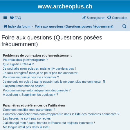
www.archeoplus.ch
FAQ
S’enregistrer
Connexion
R
Index du forum
Foire aux questions (Questions posées fréquemment)
e
Foire aux questions (Questions posées
c
fréquemment)
h
e
Problèmes de connexion et d’enregistrement
Pourquoi dois-je m’enregistrer ?
r
Que signifie COPPA ?
c
Je souhaite m’enregistrer, mais je n’y parviens pas !
Je suis enregistré mais je ne peux pas me connecter !
h
Pourquoi ne puis-je pas me connecter ?
Je me suis enregistré par le passé mais je ne peux plus me connecter ?!
e
J’ai perdu mon mot de passe !
r
Pourquoi suis-je automatiquement déconnecté ?
À quoi sert « Supprimer les cookies » ?
Paramètres et préférences de l’utilisateur
Comment modifier mes paramètres ?
Comment empêcher mon nom d’apparaître dans la liste des membres connectés ?
Les heures ne sont pas correctes !
J’ai changé mon fuseau horaire et l’heure est toujours incorrecte !
Ma langue n’est pas dans la liste !