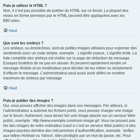
Puis-je utiliser le HTML ?
Non, il n’est pas possible de publier du HTML sur ce forum. La plupart des
mises en forme permises par le HTML peuvent être appliquées avec les
BBCodes.
Haut
Que sont les smileys ?
Les smileys, ou émoticônes, sont de petites images utilisées pour exprimer des
sentiments avec un code simple, exemple : :) signifie joyeux, :( signifie triste. La
liste complète des smileys est visible sur la page de rédaction de message.
Essayez toutefois de ne pas en abuser. Ils peuvent rapidement rendre un
message illisible et un modérateur peut décider de les retirer ou simplement
d’effacer le message. L’administrateur peut aussi avoir défini un nombre
maximum de smileys par message.
Haut
Puis-je publier des images ?
Oui, vous pouvez afficher des images dans vos messages. Par ailleurs, si
l’administrateur a autorisé les fichiers joints, vous pouvez charger une image
sur le forum. Autrement, vous devez lier une image placée sur un serveur Web
public, exemple : http://www.exemple.com/mon-image.gif. Vous ne pouvez pas
lier des images de votre ordinateur (sauf si c’est un serveur Web public) ni des
images placées derrière des mécanismes d’authentification, exemple : boîtes
aux lettres Hotmail ou Yahoo!, sites protégés par un mot de passe, etc. Pour