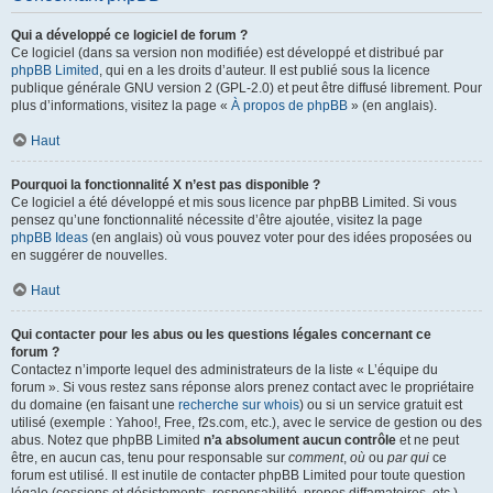
Qui a développé ce logiciel de forum ?
Ce logiciel (dans sa version non modifiée) est développé et distribué par
phpBB Limited
, qui en a les droits d’auteur. Il est publié sous la licence
publique générale GNU version 2 (GPL-2.0) et peut être diffusé librement. Pour
plus d’informations, visitez la page «
À propos de phpBB
» (en anglais).
Haut
Pourquoi la fonctionnalité X n’est pas disponible ?
Ce logiciel a été développé et mis sous licence par phpBB Limited. Si vous
pensez qu’une fonctionnalité nécessite d’être ajoutée, visitez la page
phpBB Ideas
(en anglais) où vous pouvez voter pour des idées proposées ou
en suggérer de nouvelles.
Haut
Qui contacter pour les abus ou les questions légales concernant ce
forum ?
Contactez n’importe lequel des administrateurs de la liste « L’équipe du
forum ». Si vous restez sans réponse alors prenez contact avec le propriétaire
du domaine (en faisant une
recherche sur whois
) ou si un service gratuit est
utilisé (exemple : Yahoo!, Free, f2s.com, etc.), avec le service de gestion ou des
abus. Notez que phpBB Limited
n’a absolument aucun contrôle
et ne peut
être, en aucun cas, tenu pour responsable sur
comment
,
où
ou
par qui
ce
forum est utilisé. Il est inutile de contacter phpBB Limited pour toute question