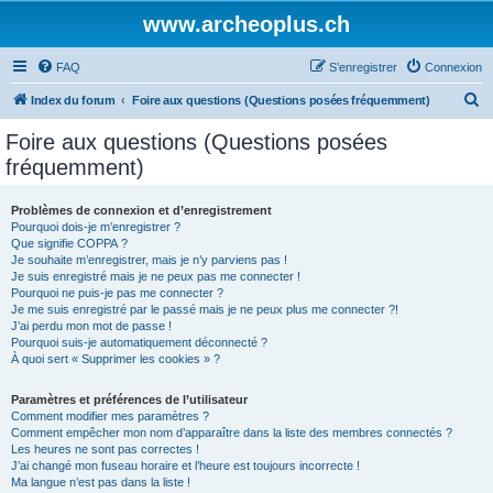
www.archeoplus.ch
FAQ
S’enregistrer
Connexion
R
Index du forum
Foire aux questions (Questions posées fréquemment)
e
Foire aux questions (Questions posées
c
fréquemment)
h
e
Problèmes de connexion et d’enregistrement
Pourquoi dois-je m’enregistrer ?
r
Que signifie COPPA ?
c
Je souhaite m’enregistrer, mais je n’y parviens pas !
Je suis enregistré mais je ne peux pas me connecter !
h
Pourquoi ne puis-je pas me connecter ?
Je me suis enregistré par le passé mais je ne peux plus me connecter ?!
e
J’ai perdu mon mot de passe !
r
Pourquoi suis-je automatiquement déconnecté ?
À quoi sert « Supprimer les cookies » ?
Paramètres et préférences de l’utilisateur
Comment modifier mes paramètres ?
Comment empêcher mon nom d’apparaître dans la liste des membres connectés ?
Les heures ne sont pas correctes !
J’ai changé mon fuseau horaire et l’heure est toujours incorrecte !
Ma langue n’est pas dans la liste !