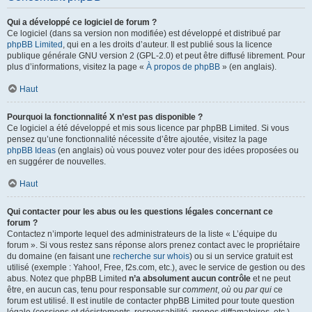
Qui a développé ce logiciel de forum ?
Ce logiciel (dans sa version non modifiée) est développé et distribué par
phpBB Limited
, qui en a les droits d’auteur. Il est publié sous la licence
publique générale GNU version 2 (GPL-2.0) et peut être diffusé librement. Pour
plus d’informations, visitez la page «
À propos de phpBB
» (en anglais).
Haut
Pourquoi la fonctionnalité X n’est pas disponible ?
Ce logiciel a été développé et mis sous licence par phpBB Limited. Si vous
pensez qu’une fonctionnalité nécessite d’être ajoutée, visitez la page
phpBB Ideas
(en anglais) où vous pouvez voter pour des idées proposées ou
en suggérer de nouvelles.
Haut
Qui contacter pour les abus ou les questions légales concernant ce
forum ?
Contactez n’importe lequel des administrateurs de la liste « L’équipe du
forum ». Si vous restez sans réponse alors prenez contact avec le propriétaire
du domaine (en faisant une
recherche sur whois
) ou si un service gratuit est
utilisé (exemple : Yahoo!, Free, f2s.com, etc.), avec le service de gestion ou des
abus. Notez que phpBB Limited
n’a absolument aucun contrôle
et ne peut
être, en aucun cas, tenu pour responsable sur
comment
,
où
ou
par qui
ce
forum est utilisé. Il est inutile de contacter phpBB Limited pour toute question