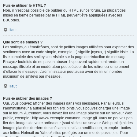
Puis-je utiliser le HTML ?
Non, il n’est pas possible de publier du HTML sur ce forum. La plupart des
mises en forme permises par le HTML peuvent être appliquées avec les
BBCodes.
Haut
Que sont les smileys ?
Les smileys, ou émoticônes, sont de petites images utilisées pour exprimer des
sentiments avec un code simple, exemple : :) signifie joyeux, :( signifie triste. La
liste complète des smileys est visible sur la page de rédaction de message.
Essayez toutefois de ne pas en abuser. Ils peuvent rapidement rendre un
message illisible et un modérateur peut décider de les retirer ou simplement
d’effacer le message. L’administrateur peut aussi avoir défini un nombre
maximum de smileys par message.
Haut
Puis-je publier des images ?
Oui, vous pouvez afficher des images dans vos messages. Par ailleurs, si
l’administrateur a autorisé les fichiers joints, vous pouvez charger une image
sur le forum. Autrement, vous devez lier une image placée sur un serveur Web
public, exemple : http://www.exemple.com/mon-image.gif. Vous ne pouvez pas
lier des images de votre ordinateur (sauf si c’est un serveur Web public) ni des
images placées derrière des mécanismes d’authentification, exemple : boîtes
aux lettres Hotmail ou Yahoo!, sites protégés par un mot de passe, etc. Pour