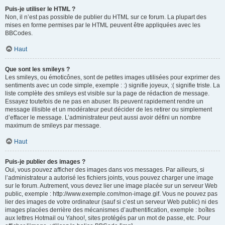
Puis-je utiliser le HTML ?
Non, il n’est pas possible de publier du HTML sur ce forum. La plupart des
mises en forme permises par le HTML peuvent être appliquées avec les
BBCodes.
Haut
Que sont les smileys ?
Les smileys, ou émoticônes, sont de petites images utilisées pour exprimer des
sentiments avec un code simple, exemple : :) signifie joyeux, :( signifie triste. La
liste complète des smileys est visible sur la page de rédaction de message.
Essayez toutefois de ne pas en abuser. Ils peuvent rapidement rendre un
message illisible et un modérateur peut décider de les retirer ou simplement
d’effacer le message. L’administrateur peut aussi avoir défini un nombre
maximum de smileys par message.
Haut
Puis-je publier des images ?
Oui, vous pouvez afficher des images dans vos messages. Par ailleurs, si
l’administrateur a autorisé les fichiers joints, vous pouvez charger une image
sur le forum. Autrement, vous devez lier une image placée sur un serveur Web
public, exemple : http://www.exemple.com/mon-image.gif. Vous ne pouvez pas
lier des images de votre ordinateur (sauf si c’est un serveur Web public) ni des
images placées derrière des mécanismes d’authentification, exemple : boîtes
aux lettres Hotmail ou Yahoo!, sites protégés par un mot de passe, etc. Pour