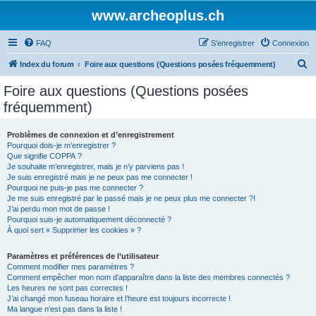
www.archeoplus.ch
FAQ
S’enregistrer
Connexion
R
Index du forum
Foire aux questions (Questions posées fréquemment)
e
Foire aux questions (Questions posées
c
fréquemment)
h
e
Problèmes de connexion et d’enregistrement
Pourquoi dois-je m’enregistrer ?
r
Que signifie COPPA ?
c
Je souhaite m’enregistrer, mais je n’y parviens pas !
Je suis enregistré mais je ne peux pas me connecter !
h
Pourquoi ne puis-je pas me connecter ?
Je me suis enregistré par le passé mais je ne peux plus me connecter ?!
e
J’ai perdu mon mot de passe !
r
Pourquoi suis-je automatiquement déconnecté ?
À quoi sert « Supprimer les cookies » ?
Paramètres et préférences de l’utilisateur
Comment modifier mes paramètres ?
Comment empêcher mon nom d’apparaître dans la liste des membres connectés ?
Les heures ne sont pas correctes !
J’ai changé mon fuseau horaire et l’heure est toujours incorrecte !
Ma langue n’est pas dans la liste !