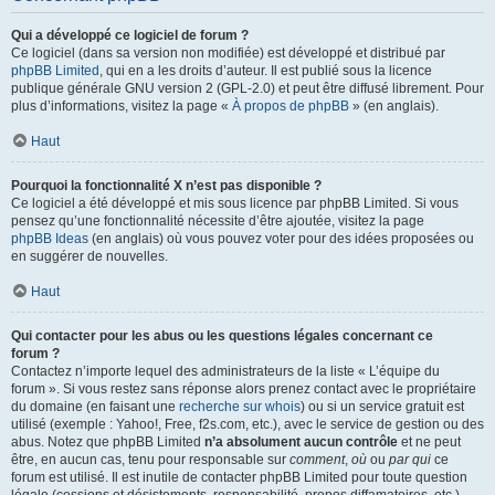
Qui a développé ce logiciel de forum ?
Ce logiciel (dans sa version non modifiée) est développé et distribué par
phpBB Limited
, qui en a les droits d’auteur. Il est publié sous la licence
publique générale GNU version 2 (GPL-2.0) et peut être diffusé librement. Pour
plus d’informations, visitez la page «
À propos de phpBB
» (en anglais).
Haut
Pourquoi la fonctionnalité X n’est pas disponible ?
Ce logiciel a été développé et mis sous licence par phpBB Limited. Si vous
pensez qu’une fonctionnalité nécessite d’être ajoutée, visitez la page
phpBB Ideas
(en anglais) où vous pouvez voter pour des idées proposées ou
en suggérer de nouvelles.
Haut
Qui contacter pour les abus ou les questions légales concernant ce
forum ?
Contactez n’importe lequel des administrateurs de la liste « L’équipe du
forum ». Si vous restez sans réponse alors prenez contact avec le propriétaire
du domaine (en faisant une
recherche sur whois
) ou si un service gratuit est
utilisé (exemple : Yahoo!, Free, f2s.com, etc.), avec le service de gestion ou des
abus. Notez que phpBB Limited
n’a absolument aucun contrôle
et ne peut
être, en aucun cas, tenu pour responsable sur
comment
,
où
ou
par qui
ce
forum est utilisé. Il est inutile de contacter phpBB Limited pour toute question