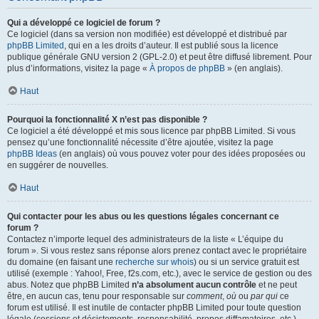
Qui a développé ce logiciel de forum ?
Ce logiciel (dans sa version non modifiée) est développé et distribué par
phpBB Limited
, qui en a les droits d’auteur. Il est publié sous la licence
publique générale GNU version 2 (GPL-2.0) et peut être diffusé librement. Pour
plus d’informations, visitez la page «
À propos de phpBB
» (en anglais).
Haut
Pourquoi la fonctionnalité X n’est pas disponible ?
Ce logiciel a été développé et mis sous licence par phpBB Limited. Si vous
pensez qu’une fonctionnalité nécessite d’être ajoutée, visitez la page
phpBB Ideas
(en anglais) où vous pouvez voter pour des idées proposées ou
en suggérer de nouvelles.
Haut
Qui contacter pour les abus ou les questions légales concernant ce
forum ?
Contactez n’importe lequel des administrateurs de la liste « L’équipe du
forum ». Si vous restez sans réponse alors prenez contact avec le propriétaire
du domaine (en faisant une
recherche sur whois
) ou si un service gratuit est
utilisé (exemple : Yahoo!, Free, f2s.com, etc.), avec le service de gestion ou des
abus. Notez que phpBB Limited
n’a absolument aucun contrôle
et ne peut
être, en aucun cas, tenu pour responsable sur
comment
,
où
ou
par qui
ce
forum est utilisé. Il est inutile de contacter phpBB Limited pour toute question