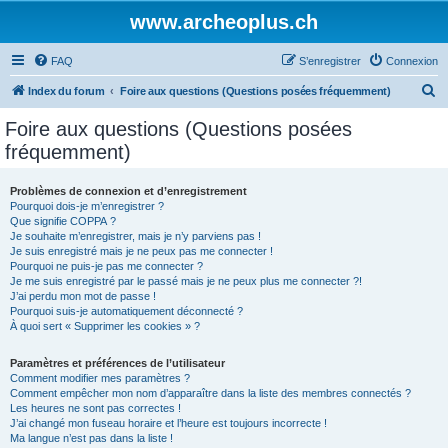
www.archeoplus.ch
FAQ
S’enregistrer
Connexion
R
Index du forum
Foire aux questions (Questions posées fréquemment)
e
Foire aux questions (Questions posées
c
fréquemment)
h
e
Problèmes de connexion et d’enregistrement
Pourquoi dois-je m’enregistrer ?
r
Que signifie COPPA ?
c
Je souhaite m’enregistrer, mais je n’y parviens pas !
Je suis enregistré mais je ne peux pas me connecter !
h
Pourquoi ne puis-je pas me connecter ?
Je me suis enregistré par le passé mais je ne peux plus me connecter ?!
e
J’ai perdu mon mot de passe !
r
Pourquoi suis-je automatiquement déconnecté ?
À quoi sert « Supprimer les cookies » ?
Paramètres et préférences de l’utilisateur
Comment modifier mes paramètres ?
Comment empêcher mon nom d’apparaître dans la liste des membres connectés ?
Les heures ne sont pas correctes !
J’ai changé mon fuseau horaire et l’heure est toujours incorrecte !
Ma langue n’est pas dans la liste !