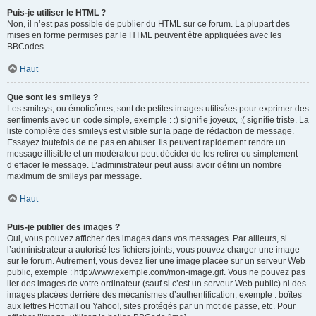
Puis-je utiliser le HTML ?
Non, il n’est pas possible de publier du HTML sur ce forum. La plupart des
mises en forme permises par le HTML peuvent être appliquées avec les
BBCodes.
Haut
Que sont les smileys ?
Les smileys, ou émoticônes, sont de petites images utilisées pour exprimer des
sentiments avec un code simple, exemple : :) signifie joyeux, :( signifie triste. La
liste complète des smileys est visible sur la page de rédaction de message.
Essayez toutefois de ne pas en abuser. Ils peuvent rapidement rendre un
message illisible et un modérateur peut décider de les retirer ou simplement
d’effacer le message. L’administrateur peut aussi avoir défini un nombre
maximum de smileys par message.
Haut
Puis-je publier des images ?
Oui, vous pouvez afficher des images dans vos messages. Par ailleurs, si
l’administrateur a autorisé les fichiers joints, vous pouvez charger une image
sur le forum. Autrement, vous devez lier une image placée sur un serveur Web
public, exemple : http://www.exemple.com/mon-image.gif. Vous ne pouvez pas
lier des images de votre ordinateur (sauf si c’est un serveur Web public) ni des
images placées derrière des mécanismes d’authentification, exemple : boîtes
aux lettres Hotmail ou Yahoo!, sites protégés par un mot de passe, etc. Pour