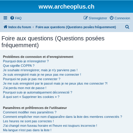
www.archeoplus.ch
FAQ
S’enregistrer
Connexion
R
Index du forum
Foire aux questions (Questions posées fréquemment)
e
Foire aux questions (Questions posées
c
fréquemment)
h
e
Problèmes de connexion et d’enregistrement
Pourquoi dois-je m’enregistrer ?
r
Que signifie COPPA ?
c
Je souhaite m’enregistrer, mais je n’y parviens pas !
Je suis enregistré mais je ne peux pas me connecter !
h
Pourquoi ne puis-je pas me connecter ?
Je me suis enregistré par le passé mais je ne peux plus me connecter ?!
e
J’ai perdu mon mot de passe !
r
Pourquoi suis-je automatiquement déconnecté ?
À quoi sert « Supprimer les cookies » ?
Paramètres et préférences de l’utilisateur
Comment modifier mes paramètres ?
Comment empêcher mon nom d’apparaître dans la liste des membres connectés ?
Les heures ne sont pas correctes !
J’ai changé mon fuseau horaire et l’heure est toujours incorrecte !
Ma langue n’est pas dans la liste !