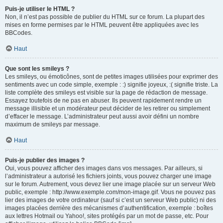
Puis-je utiliser le HTML ?
Non, il n’est pas possible de publier du HTML sur ce forum. La plupart des
mises en forme permises par le HTML peuvent être appliquées avec les
BBCodes.
Haut
Que sont les smileys ?
Les smileys, ou émoticônes, sont de petites images utilisées pour exprimer des
sentiments avec un code simple, exemple : :) signifie joyeux, :( signifie triste. La
liste complète des smileys est visible sur la page de rédaction de message.
Essayez toutefois de ne pas en abuser. Ils peuvent rapidement rendre un
message illisible et un modérateur peut décider de les retirer ou simplement
d’effacer le message. L’administrateur peut aussi avoir défini un nombre
maximum de smileys par message.
Haut
Puis-je publier des images ?
Oui, vous pouvez afficher des images dans vos messages. Par ailleurs, si
l’administrateur a autorisé les fichiers joints, vous pouvez charger une image
sur le forum. Autrement, vous devez lier une image placée sur un serveur Web
public, exemple : http://www.exemple.com/mon-image.gif. Vous ne pouvez pas
lier des images de votre ordinateur (sauf si c’est un serveur Web public) ni des
images placées derrière des mécanismes d’authentification, exemple : boîtes
aux lettres Hotmail ou Yahoo!, sites protégés par un mot de passe, etc. Pour