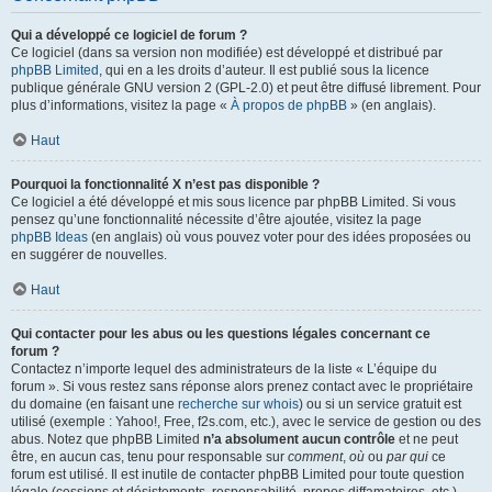
Qui a développé ce logiciel de forum ?
Ce logiciel (dans sa version non modifiée) est développé et distribué par
phpBB Limited
, qui en a les droits d’auteur. Il est publié sous la licence
publique générale GNU version 2 (GPL-2.0) et peut être diffusé librement. Pour
plus d’informations, visitez la page «
À propos de phpBB
» (en anglais).
Haut
Pourquoi la fonctionnalité X n’est pas disponible ?
Ce logiciel a été développé et mis sous licence par phpBB Limited. Si vous
pensez qu’une fonctionnalité nécessite d’être ajoutée, visitez la page
phpBB Ideas
(en anglais) où vous pouvez voter pour des idées proposées ou
en suggérer de nouvelles.
Haut
Qui contacter pour les abus ou les questions légales concernant ce
forum ?
Contactez n’importe lequel des administrateurs de la liste « L’équipe du
forum ». Si vous restez sans réponse alors prenez contact avec le propriétaire
du domaine (en faisant une
recherche sur whois
) ou si un service gratuit est
utilisé (exemple : Yahoo!, Free, f2s.com, etc.), avec le service de gestion ou des
abus. Notez que phpBB Limited
n’a absolument aucun contrôle
et ne peut
être, en aucun cas, tenu pour responsable sur
comment
,
où
ou
par qui
ce
forum est utilisé. Il est inutile de contacter phpBB Limited pour toute question