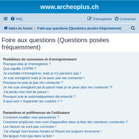
www.archeoplus.ch
FAQ
S’enregistrer
Connexion
R
Index du forum
Foire aux questions (Questions posées fréquemment)
e
Foire aux questions (Questions posées
c
fréquemment)
h
e
Problèmes de connexion et d’enregistrement
Pourquoi dois-je m’enregistrer ?
r
Que signifie COPPA ?
c
Je souhaite m’enregistrer, mais je n’y parviens pas !
Je suis enregistré mais je ne peux pas me connecter !
h
Pourquoi ne puis-je pas me connecter ?
Je me suis enregistré par le passé mais je ne peux plus me connecter ?!
e
J’ai perdu mon mot de passe !
r
Pourquoi suis-je automatiquement déconnecté ?
À quoi sert « Supprimer les cookies » ?
Paramètres et préférences de l’utilisateur
Comment modifier mes paramètres ?
Comment empêcher mon nom d’apparaître dans la liste des membres connectés ?
Les heures ne sont pas correctes !
J’ai changé mon fuseau horaire et l’heure est toujours incorrecte !
Ma langue n’est pas dans la liste !