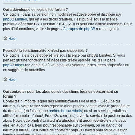
Qui a développé ce logiciel de forum ?
Ce logiciel (dans sa version non modifiée) est développé et distribué par
phpBB Limited
, qui en a les droits d’auteur. Il est publié sous la licence
publique générale GNU version 2 (GPL-2.0) et peut être diffusé librement. Pour
plus d’informations, visitez la page «
À propos de phpBB
» (en anglais).
Haut
Pourquoi la fonctionnalité X n’est pas disponible ?
Ce logiciel a été développé et mis sous licence par phpBB Limited. Si vous
pensez qu’une fonctionnalité nécessite d’être ajoutée, visitez la page
phpBB Ideas
(en anglais) où vous pouvez voter pour des idées proposées ou
en suggérer de nouvelles.
Haut
Qui contacter pour les abus ou les questions légales concernant ce
forum ?
Contactez n’importe lequel des administrateurs de la liste « L’équipe du
forum ». Si vous restez sans réponse alors prenez contact avec le propriétaire
du domaine (en faisant une
recherche sur whois
) ou si un service gratuit est
utilisé (exemple : Yahoo!, Free, f2s.com, etc.), avec le service de gestion ou des
abus. Notez que phpBB Limited
n’a absolument aucun contrôle
et ne peut
être, en aucun cas, tenu pour responsable sur
comment
,
où
ou
par qui
ce
forum est utilisé. Il est inutile de contacter phpBB Limited pour toute question