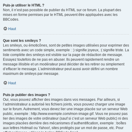
Puis-je utiliser le HTML ?
Non, il n’est pas possible de publier du HTML sur ce forum. La plupart des
mises en forme permises par le HTML peuvent être appliquées avec les
BBCodes.
Haut
Que sont les smileys ?
Les smileys, ou émoticônes, sont de petites images utilisées pour exprimer des
sentiments avec un code simple, exemple : :) signifie joyeux, :( signifie triste. La
liste complète des smileys est visible sur la page de rédaction de message.
Essayez toutefois de ne pas en abuser. Ils peuvent rapidement rendre un
message illisible et un modérateur peut décider de les retirer ou simplement
d’effacer le message. L’administrateur peut aussi avoir défini un nombre
maximum de smileys par message.
Haut
Puis-je publier des images ?
Oui, vous pouvez afficher des images dans vos messages. Par ailleurs, si
l’administrateur a autorisé les fichiers joints, vous pouvez charger une image
sur le forum. Autrement, vous devez lier une image placée sur un serveur Web
public, exemple : http://www.exemple.com/mon-image.gif. Vous ne pouvez pas
lier des images de votre ordinateur (sauf si c’est un serveur Web public) ni des
images placées derrière des mécanismes d’authentification, exemple : boîtes
aux lettres Hotmail ou Yahoo!, sites protégés par un mot de passe, etc. Pour