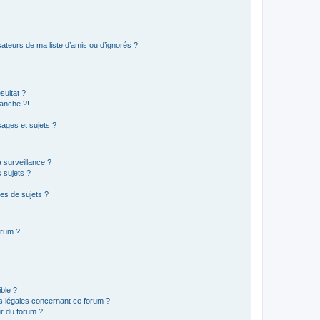
ateurs de ma liste d’amis ou d’ignorés ?
sultat ?
anche ?!
ages et sujets ?
a surveillance ?
 sujets ?
es de sujets ?
orum ?
ible ?
ns légales concernant ce forum ?
r du forum ?