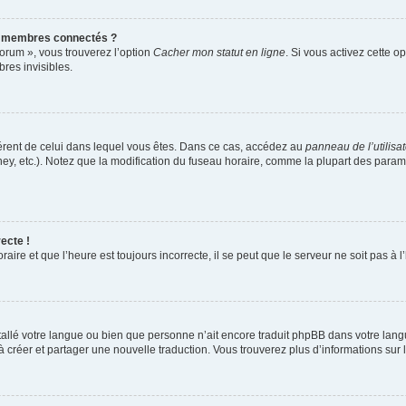
s membres connectés ?
forum », vous trouverez l’option
Cacher mon statut en ligne
. Si vous activez cette o
es invisibles.
ifférent de celui dans lequel vous êtes. Dans ce cas, accédez au
panneau de l’utilisa
ney, etc.). Notez que la modification du fuseau horaire, comme la plupart des para
ecte !
aire et que l’heure est toujours incorrecte, il se peut que le serveur ne soit pas à
installé votre langue ou bien que personne n’ait encore traduit phpBB dans votre l
s à créer et partager une nouvelle traduction. Vous trouverez plus d’informations sur l