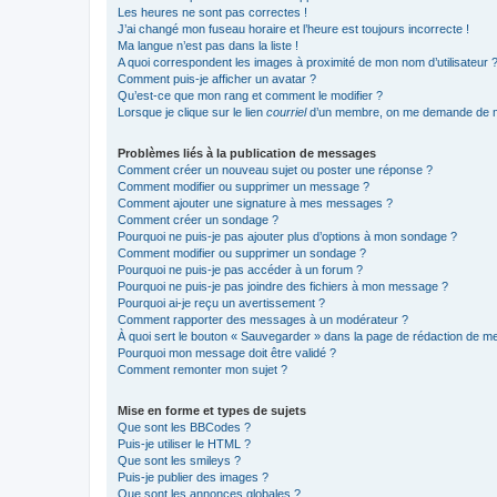
Les heures ne sont pas correctes !
J’ai changé mon fuseau horaire et l’heure est toujours incorrecte !
Ma langue n’est pas dans la liste !
A quoi correspondent les images à proximité de mon nom d’utilisateur 
Comment puis-je afficher un avatar ?
Qu’est-ce que mon rang et comment le modifier ?
Lorsque je clique sur le lien
courriel
d’un membre, on me demande de m
Problèmes liés à la publication de messages
Comment créer un nouveau sujet ou poster une réponse ?
Comment modifier ou supprimer un message ?
Comment ajouter une signature à mes messages ?
Comment créer un sondage ?
Pourquoi ne puis-je pas ajouter plus d’options à mon sondage ?
Comment modifier ou supprimer un sondage ?
Pourquoi ne puis-je pas accéder à un forum ?
Pourquoi ne puis-je pas joindre des fichiers à mon message ?
Pourquoi ai-je reçu un avertissement ?
Comment rapporter des messages à un modérateur ?
À quoi sert le bouton « Sauvegarder » dans la page de rédaction de 
Pourquoi mon message doit être validé ?
Comment remonter mon sujet ?
Mise en forme et types de sujets
Que sont les BBCodes ?
Puis-je utiliser le HTML ?
Que sont les smileys ?
Puis-je publier des images ?
Que sont les annonces globales ?