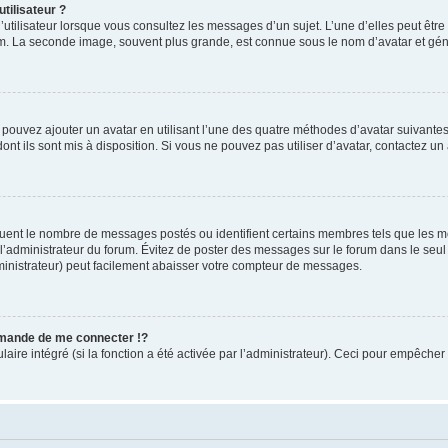
tilisateur ?
utilisateur lorsque vous consultez les messages d’un sujet. L’une d’elles peut êtr
rum. La seconde image, souvent plus grande, est connue sous le nom d’avatar et 
s pouvez ajouter un avatar en utilisant l’une des quatre méthodes d’avatar suivantes 
ont ils sont mis à disposition. Si vous ne pouvez pas utiliser d’avatar, contactez un
iquent le nombre de messages postés ou identifient certains membres tels que les 
ar l’administrateur du forum. Évitez de poster des messages sur le forum dans le seu
ministrateur) peut facilement abaisser votre compteur de messages.
mande de me connecter !?
re intégré (si la fonction a été activée par l’administrateur). Ceci pour empêcher l’u