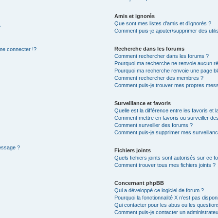
Amis et ignorés
Que sont mes listes d’amis et d’ignorés ?
?
Comment puis-je ajouter/supprimer des utilis
Recherche dans les forums
e connecter !?
Comment rechercher dans les forums ?
Pourquoi ma recherche ne renvoie aucun ré
Pourquoi ma recherche renvoie une page bl
Comment rechercher des membres ?
Comment puis-je trouver mes propres mess
Surveillance et favoris
Quelle est la différence entre les favoris et l
Comment mettre en favoris ou surveiller des
Comment surveiller des forums ?
Comment puis-je supprimer mes surveillanc
message ?
Fichiers joints
Quels fichiers joints sont autorisés sur ce f
Comment trouver tous mes fichiers joints ?
Concernant phpBB
Qui a développé ce logiciel de forum ?
Pourquoi la fonctionnalité X n’est pas dispon
Qui contacter pour les abus ou les questio
Comment puis-je contacter un administrateu