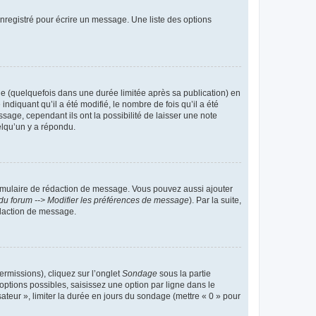
nregistré pour écrire un message. Une liste des options
 (quelquefois dans une durée limitée après sa publication) en
iquant qu’il a été modifié, le nombre de fois qu’il a été
sage, cependant ils ont la possibilité de laisser une note
elqu’un y a répondu.
rmulaire de rédaction de message. Vous pouvez aussi ajouter
du forum --> Modifier les préférences de message
). Par la suite,
daction de message.
ermissions), cliquez sur l’onglet
Sondage
sous la partie
ptions possibles, saisissez une option par ligne dans le
ateur », limiter la durée en jours du sondage (mettre « 0 » pour