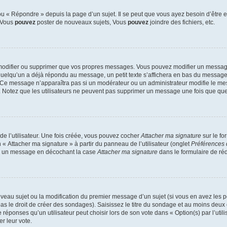
 « Répondre » depuis la page d’un sujet. Il se peut que vous ayez besoin d’être e
: Vous
pouvez
poster de nouveaux sujets, Vous
pouvez
joindre des fichiers, etc.
modifier ou supprimer que vos propres messages. Vous pouvez modifier un message
lqu’un a déjà répondu au message, un petit texte s’affichera en bas du message ind
n. Ce message n’apparaîtra pas si un modérateur ou un administrateur modifie le mes
ive. Notez que les utilisateurs ne peuvent pas supprimer un message une fois que qu
e l’utilisateur. Une fois créée, vous pouvez cocher
Attacher ma signature
sur le fo
 « Attacher ma signature » à partir du panneau de l’utilisateur (onglet
Préférences 
 à un message en décochant la case
Attacher ma signature
dans le formulaire de ré
ouveau sujet ou la modification du premier message d’un sujet (si vous en avez les p
 le droit de créer des sondages). Saisissez le titre du sondage et au moins deux o
onses qu’un utilisateur peut choisir lors de son vote dans « Option(s) par l’utilis
er leur vote.