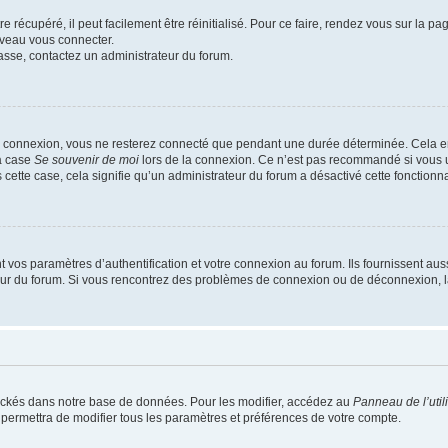
 récupéré, il peut facilement être réinitialisé. Pour ce faire, rendez vous sur la p
uveau vous connecter.
passe, contactez un administrateur du forum.
e connexion, vous ne resterez connecté que pendant une durée déterminée. Cela em
la case
Se souvenir de moi
lors de la connexion. Ce n’est pas recommandé si vous u
s cette case, cela signifie qu’un administrateur du forum a désactivé cette fonctionna
os paramètres d’authentification et votre connexion au forum. Ils fournissent aussi
teur du forum. Si vous rencontrez des problèmes de connexion ou de déconnexion, l
ockés dans notre base de données. Pour les modifier, accédez au
Panneau de l’util
 permettra de modifier tous les paramètres et préférences de votre compte.