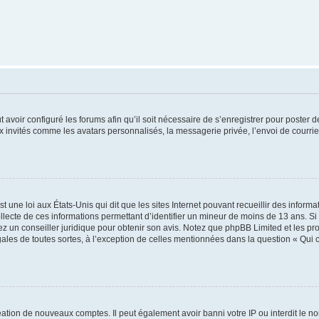
t avoir configuré les forums afin qu’il soit nécessaire de s’enregistrer pour poster
x invités comme les avatars personnalisés, la messagerie privée, l’envoi de courri
t une loi aux États-Unis qui dit que les sites Internet pouvant recueillir des infor
ollecte de ces informations permettant d’identifier un mineur de moins de 13 ans. S
tez un conseiller juridique pour obtenir son avis. Notez que phpBB Limited et les pr
gales de toutes sortes, à l’exception de celles mentionnées dans la question « Qui
réation de nouveaux comptes. Il peut également avoir banni votre IP ou interdit le no