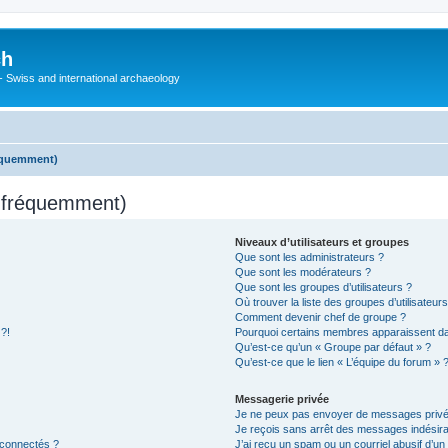
ch
 - Swiss and international archaeology
réquemment)
s fréquemment)
Niveaux d’utilisateurs et groupes
Que sont les administrateurs ?
Que sont les modérateurs ?
Que sont les groupes d’utilisateurs ?
Où trouver la liste des groupes d’utilisateur
Comment devenir chef de groupe ?
 ?!
Pourquoi certains membres apparaissent dan
Qu’est-ce qu’un « Groupe par défaut » ?
Qu’est-ce que le lien « L’équipe du forum » 
Messagerie privée
Je ne peux pas envoyer de messages privé
Je reçois sans arrêt des messages indésira
 connectés ?
J’ai reçu un spam ou un courriel abusif d’u