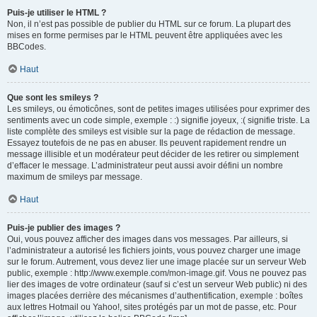
Puis-je utiliser le HTML ?
Non, il n’est pas possible de publier du HTML sur ce forum. La plupart des
mises en forme permises par le HTML peuvent être appliquées avec les
BBCodes.
Haut
Que sont les smileys ?
Les smileys, ou émoticônes, sont de petites images utilisées pour exprimer des
sentiments avec un code simple, exemple : :) signifie joyeux, :( signifie triste. La
liste complète des smileys est visible sur la page de rédaction de message.
Essayez toutefois de ne pas en abuser. Ils peuvent rapidement rendre un
message illisible et un modérateur peut décider de les retirer ou simplement
d’effacer le message. L’administrateur peut aussi avoir défini un nombre
maximum de smileys par message.
Haut
Puis-je publier des images ?
Oui, vous pouvez afficher des images dans vos messages. Par ailleurs, si
l’administrateur a autorisé les fichiers joints, vous pouvez charger une image
sur le forum. Autrement, vous devez lier une image placée sur un serveur Web
public, exemple : http://www.exemple.com/mon-image.gif. Vous ne pouvez pas
lier des images de votre ordinateur (sauf si c’est un serveur Web public) ni des
images placées derrière des mécanismes d’authentification, exemple : boîtes
aux lettres Hotmail ou Yahoo!, sites protégés par un mot de passe, etc. Pour