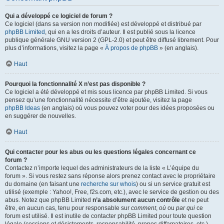
Qui a développé ce logiciel de forum ?
Ce logiciel (dans sa version non modifiée) est développé et distribué par
phpBB Limited
, qui en a les droits d’auteur. Il est publié sous la licence
publique générale GNU version 2 (GPL-2.0) et peut être diffusé librement. Pour
plus d’informations, visitez la page «
À propos de phpBB
» (en anglais).
Haut
Pourquoi la fonctionnalité X n’est pas disponible ?
Ce logiciel a été développé et mis sous licence par phpBB Limited. Si vous
pensez qu’une fonctionnalité nécessite d’être ajoutée, visitez la page
phpBB Ideas
(en anglais) où vous pouvez voter pour des idées proposées ou
en suggérer de nouvelles.
Haut
Qui contacter pour les abus ou les questions légales concernant ce
forum ?
Contactez n’importe lequel des administrateurs de la liste « L’équipe du
forum ». Si vous restez sans réponse alors prenez contact avec le propriétaire
du domaine (en faisant une
recherche sur whois
) ou si un service gratuit est
utilisé (exemple : Yahoo!, Free, f2s.com, etc.), avec le service de gestion ou des
abus. Notez que phpBB Limited
n’a absolument aucun contrôle
et ne peut
être, en aucun cas, tenu pour responsable sur
comment
,
où
ou
par qui
ce
forum est utilisé. Il est inutile de contacter phpBB Limited pour toute question