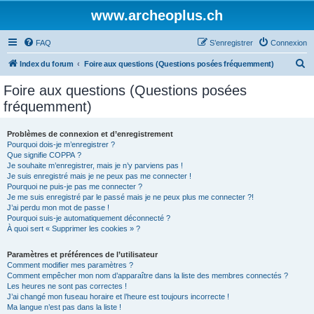
www.archeoplus.ch
FAQ
S’enregistrer
Connexion
R
Index du forum
Foire aux questions (Questions posées fréquemment)
e
Foire aux questions (Questions posées
c
fréquemment)
h
e
Problèmes de connexion et d’enregistrement
Pourquoi dois-je m’enregistrer ?
r
Que signifie COPPA ?
c
Je souhaite m’enregistrer, mais je n’y parviens pas !
Je suis enregistré mais je ne peux pas me connecter !
h
Pourquoi ne puis-je pas me connecter ?
Je me suis enregistré par le passé mais je ne peux plus me connecter ?!
e
J’ai perdu mon mot de passe !
r
Pourquoi suis-je automatiquement déconnecté ?
À quoi sert « Supprimer les cookies » ?
Paramètres et préférences de l’utilisateur
Comment modifier mes paramètres ?
Comment empêcher mon nom d’apparaître dans la liste des membres connectés ?
Les heures ne sont pas correctes !
J’ai changé mon fuseau horaire et l’heure est toujours incorrecte !
Ma langue n’est pas dans la liste !