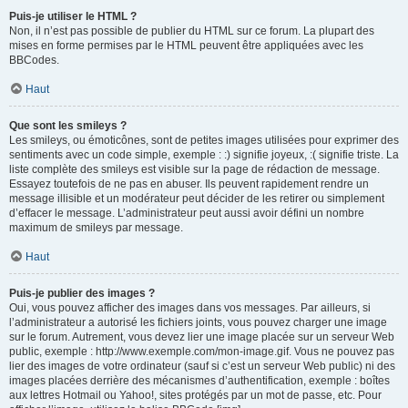
Puis-je utiliser le HTML ?
Non, il n’est pas possible de publier du HTML sur ce forum. La plupart des
mises en forme permises par le HTML peuvent être appliquées avec les
BBCodes.
Haut
Que sont les smileys ?
Les smileys, ou émoticônes, sont de petites images utilisées pour exprimer des
sentiments avec un code simple, exemple : :) signifie joyeux, :( signifie triste. La
liste complète des smileys est visible sur la page de rédaction de message.
Essayez toutefois de ne pas en abuser. Ils peuvent rapidement rendre un
message illisible et un modérateur peut décider de les retirer ou simplement
d’effacer le message. L’administrateur peut aussi avoir défini un nombre
maximum de smileys par message.
Haut
Puis-je publier des images ?
Oui, vous pouvez afficher des images dans vos messages. Par ailleurs, si
l’administrateur a autorisé les fichiers joints, vous pouvez charger une image
sur le forum. Autrement, vous devez lier une image placée sur un serveur Web
public, exemple : http://www.exemple.com/mon-image.gif. Vous ne pouvez pas
lier des images de votre ordinateur (sauf si c’est un serveur Web public) ni des
images placées derrière des mécanismes d’authentification, exemple : boîtes
aux lettres Hotmail ou Yahoo!, sites protégés par un mot de passe, etc. Pour