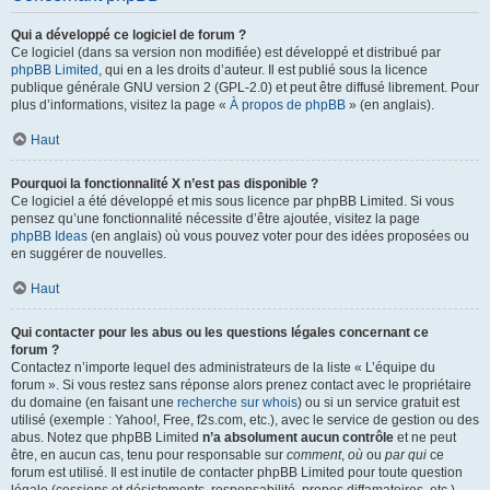
Qui a développé ce logiciel de forum ?
Ce logiciel (dans sa version non modifiée) est développé et distribué par
phpBB Limited
, qui en a les droits d’auteur. Il est publié sous la licence
publique générale GNU version 2 (GPL-2.0) et peut être diffusé librement. Pour
plus d’informations, visitez la page «
À propos de phpBB
» (en anglais).
Haut
Pourquoi la fonctionnalité X n’est pas disponible ?
Ce logiciel a été développé et mis sous licence par phpBB Limited. Si vous
pensez qu’une fonctionnalité nécessite d’être ajoutée, visitez la page
phpBB Ideas
(en anglais) où vous pouvez voter pour des idées proposées ou
en suggérer de nouvelles.
Haut
Qui contacter pour les abus ou les questions légales concernant ce
forum ?
Contactez n’importe lequel des administrateurs de la liste « L’équipe du
forum ». Si vous restez sans réponse alors prenez contact avec le propriétaire
du domaine (en faisant une
recherche sur whois
) ou si un service gratuit est
utilisé (exemple : Yahoo!, Free, f2s.com, etc.), avec le service de gestion ou des
abus. Notez que phpBB Limited
n’a absolument aucun contrôle
et ne peut
être, en aucun cas, tenu pour responsable sur
comment
,
où
ou
par qui
ce
forum est utilisé. Il est inutile de contacter phpBB Limited pour toute question