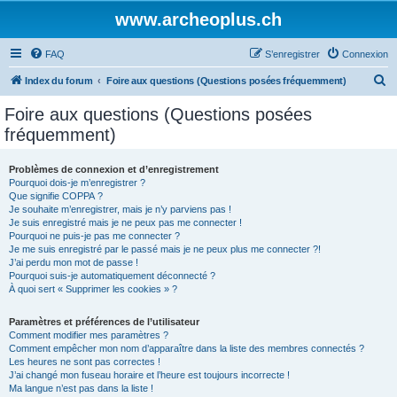
www.archeoplus.ch
FAQ
S’enregistrer
Connexion
R
Index du forum
Foire aux questions (Questions posées fréquemment)
e
Foire aux questions (Questions posées
c
fréquemment)
h
e
Problèmes de connexion et d’enregistrement
Pourquoi dois-je m’enregistrer ?
r
Que signifie COPPA ?
c
Je souhaite m’enregistrer, mais je n’y parviens pas !
Je suis enregistré mais je ne peux pas me connecter !
h
Pourquoi ne puis-je pas me connecter ?
Je me suis enregistré par le passé mais je ne peux plus me connecter ?!
e
J’ai perdu mon mot de passe !
r
Pourquoi suis-je automatiquement déconnecté ?
À quoi sert « Supprimer les cookies » ?
Paramètres et préférences de l’utilisateur
Comment modifier mes paramètres ?
Comment empêcher mon nom d’apparaître dans la liste des membres connectés ?
Les heures ne sont pas correctes !
J’ai changé mon fuseau horaire et l’heure est toujours incorrecte !
Ma langue n’est pas dans la liste !