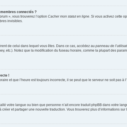
s membres connectés ?
forum », vous trouverez l’option
Cacher mon statut en ligne
. Si vous activez cette o
es invisibles.
ifférent de celui dans lequel vous êtes. Dans ce cas, accédez au
panneau de l’utilisa
ney, etc.). Notez que la modification du fuseau horaire, comme la plupart des para
ecte !
aire et que l’heure est toujours incorrecte, il se peut que le serveur ne soit pas à
installé votre langue ou bien que personne n’ait encore traduit phpBB dans votre l
s à créer et partager une nouvelle traduction. Vous trouverez plus d’informations sur l