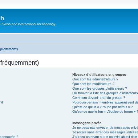
ch
 - Swiss and international archaeology
réquemment)
s fréquemment)
Niveaux d’utilisateurs et groupes
Que sont les administrateurs ?
Que sont les modérateurs ?
Que sont les groupes d’utilisateurs ?
Où trouver la liste des groupes d’utilisateur
Comment devenir chef de groupe ?
 ?!
Pourquoi certains membres apparaissent dan
Qu’est-ce qu’un « Groupe par défaut » ?
Qu’est-ce que le lien « L’équipe du forum » 
Messagerie privée
Je ne peux pas envoyer de messages privé
Je reçois sans arrêt des messages indésira
 connectés ?
J’ai reçu un spam ou un courriel abusif d’u