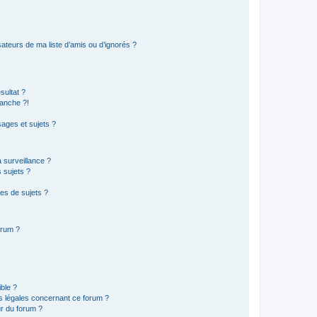
ateurs de ma liste d’amis ou d’ignorés ?
sultat ?
anche ?!
ages et sujets ?
a surveillance ?
 sujets ?
es de sujets ?
orum ?
ible ?
ns légales concernant ce forum ?
r du forum ?