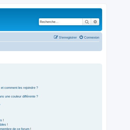
Rechercher
Recherche avancé
S’enregistrer
Connexion
s et comment les rejoindre ?
s une couleur différente ?
?
s !
bles !
n membre de ce forum !