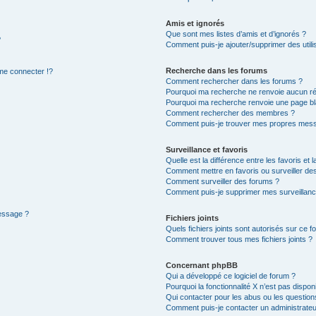
Amis et ignorés
Que sont mes listes d’amis et d’ignorés ?
?
Comment puis-je ajouter/supprimer des utilis
Recherche dans les forums
e connecter !?
Comment rechercher dans les forums ?
Pourquoi ma recherche ne renvoie aucun ré
Pourquoi ma recherche renvoie une page bl
Comment rechercher des membres ?
Comment puis-je trouver mes propres mess
Surveillance et favoris
Quelle est la différence entre les favoris et l
Comment mettre en favoris ou surveiller des
Comment surveiller des forums ?
Comment puis-je supprimer mes surveillanc
message ?
Fichiers joints
Quels fichiers joints sont autorisés sur ce f
Comment trouver tous mes fichiers joints ?
Concernant phpBB
Qui a développé ce logiciel de forum ?
Pourquoi la fonctionnalité X n’est pas dispon
Qui contacter pour les abus ou les questio
Comment puis-je contacter un administrateu