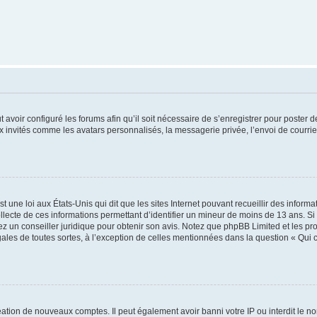
t avoir configuré les forums afin qu’il soit nécessaire de s’enregistrer pour poster
x invités comme les avatars personnalisés, la messagerie privée, l’envoi de courri
t une loi aux États-Unis qui dit que les sites Internet pouvant recueillir des infor
ollecte de ces informations permettant d’identifier un mineur de moins de 13 ans. S
tez un conseiller juridique pour obtenir son avis. Notez que phpBB Limited et les pr
gales de toutes sortes, à l’exception de celles mentionnées dans la question « Qui
réation de nouveaux comptes. Il peut également avoir banni votre IP ou interdit le no