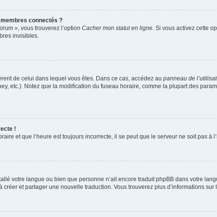
s membres connectés ?
forum », vous trouverez l’option
Cacher mon statut en ligne
. Si vous activez cette o
es invisibles.
ifférent de celui dans lequel vous êtes. Dans ce cas, accédez au
panneau de l’utilisa
ney, etc.). Notez que la modification du fuseau horaire, comme la plupart des para
ecte !
aire et que l’heure est toujours incorrecte, il se peut que le serveur ne soit pas à
installé votre langue ou bien que personne n’ait encore traduit phpBB dans votre l
s à créer et partager une nouvelle traduction. Vous trouverez plus d’informations sur l