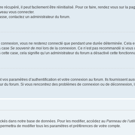
 récupéré, il peut facilement être réinitialisé. Pour ce faire, rendez vous sur la p
uveau vous connecter.
passe, contactez un administrateur du forum.
e connexion, vous ne resterez connecté que pendant une durée déterminée. Cela em
la case
Se souvenir de moi
lors de la connexion. Ce n’est pas recommandé si vous u
s cette case, cela signifie qu’un administrateur du forum a désactivé cette fonctionna
os paramètres d’authentification et votre connexion au forum. Ils fournissent aussi
teur du forum. Si vous rencontrez des problèmes de connexion ou de déconnexion, l
ockés dans notre base de données. Pour les modifier, accédez au
Panneau de l’util
 permettra de modifier tous les paramètres et préférences de votre compte.