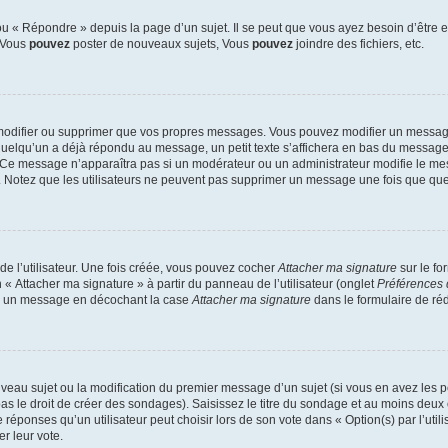
 « Répondre » depuis la page d’un sujet. Il se peut que vous ayez besoin d’être e
: Vous
pouvez
poster de nouveaux sujets, Vous
pouvez
joindre des fichiers, etc.
modifier ou supprimer que vos propres messages. Vous pouvez modifier un message
lqu’un a déjà répondu au message, un petit texte s’affichera en bas du message ind
n. Ce message n’apparaîtra pas si un modérateur ou un administrateur modifie le mes
ive. Notez que les utilisateurs ne peuvent pas supprimer un message une fois que qu
e l’utilisateur. Une fois créée, vous pouvez cocher
Attacher ma signature
sur le fo
 « Attacher ma signature » à partir du panneau de l’utilisateur (onglet
Préférences 
 à un message en décochant la case
Attacher ma signature
dans le formulaire de ré
ouveau sujet ou la modification du premier message d’un sujet (si vous en avez les p
 le droit de créer des sondages). Saisissez le titre du sondage et au moins deux o
onses qu’un utilisateur peut choisir lors de son vote dans « Option(s) par l’utilis
er leur vote.