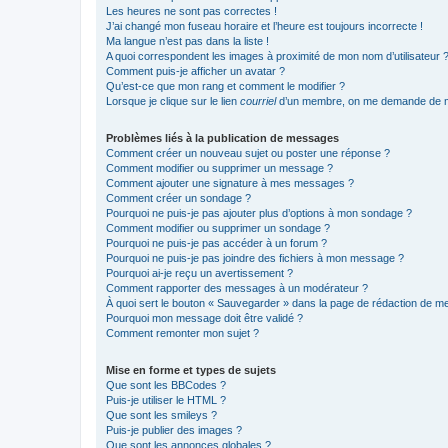
Les heures ne sont pas correctes !
J’ai changé mon fuseau horaire et l’heure est toujours incorrecte !
Ma langue n’est pas dans la liste !
A quoi correspondent les images à proximité de mon nom d’utilisateur 
Comment puis-je afficher un avatar ?
Qu’est-ce que mon rang et comment le modifier ?
Lorsque je clique sur le lien
courriel
d’un membre, on me demande de m
Problèmes liés à la publication de messages
Comment créer un nouveau sujet ou poster une réponse ?
Comment modifier ou supprimer un message ?
Comment ajouter une signature à mes messages ?
Comment créer un sondage ?
Pourquoi ne puis-je pas ajouter plus d’options à mon sondage ?
Comment modifier ou supprimer un sondage ?
Pourquoi ne puis-je pas accéder à un forum ?
Pourquoi ne puis-je pas joindre des fichiers à mon message ?
Pourquoi ai-je reçu un avertissement ?
Comment rapporter des messages à un modérateur ?
À quoi sert le bouton « Sauvegarder » dans la page de rédaction de 
Pourquoi mon message doit être validé ?
Comment remonter mon sujet ?
Mise en forme et types de sujets
Que sont les BBCodes ?
Puis-je utiliser le HTML ?
Que sont les smileys ?
Puis-je publier des images ?
Que sont les annonces globales ?