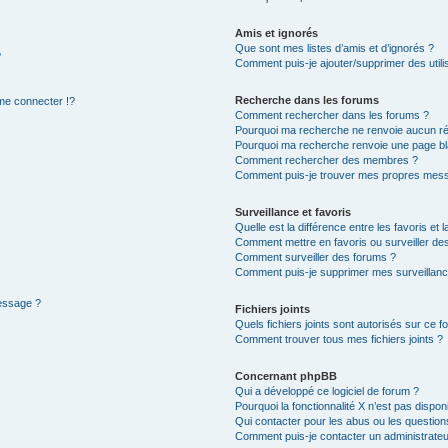
Amis et ignorés
Que sont mes listes d’amis et d’ignorés ?
?
Comment puis-je ajouter/supprimer des utilis
Recherche dans les forums
e connecter !?
Comment rechercher dans les forums ?
Pourquoi ma recherche ne renvoie aucun ré
Pourquoi ma recherche renvoie une page bl
Comment rechercher des membres ?
Comment puis-je trouver mes propres mess
Surveillance et favoris
Quelle est la différence entre les favoris et l
Comment mettre en favoris ou surveiller des
Comment surveiller des forums ?
Comment puis-je supprimer mes surveillanc
message ?
Fichiers joints
Quels fichiers joints sont autorisés sur ce f
Comment trouver tous mes fichiers joints ?
Concernant phpBB
Qui a développé ce logiciel de forum ?
Pourquoi la fonctionnalité X n’est pas dispon
Qui contacter pour les abus ou les questio
Comment puis-je contacter un administrateu