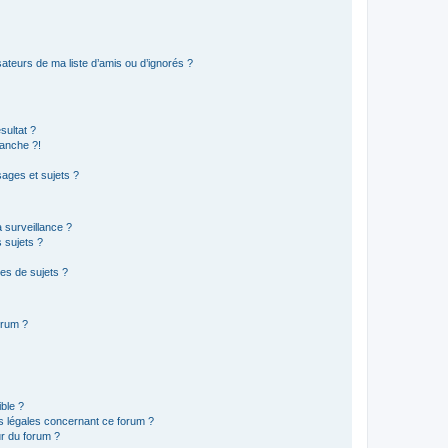
ateurs de ma liste d’amis ou d’ignorés ?
sultat ?
anche ?!
ages et sujets ?
a surveillance ?
 sujets ?
es de sujets ?
orum ?
ible ?
ns légales concernant ce forum ?
r du forum ?