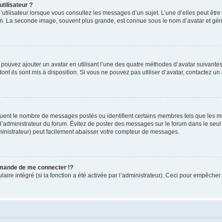
tilisateur ?
utilisateur lorsque vous consultez les messages d’un sujet. L’une d’elles peut êtr
rum. La seconde image, souvent plus grande, est connue sous le nom d’avatar et 
s pouvez ajouter un avatar en utilisant l’une des quatre méthodes d’avatar suivantes 
ont ils sont mis à disposition. Si vous ne pouvez pas utiliser d’avatar, contactez un
iquent le nombre de messages postés ou identifient certains membres tels que les 
ar l’administrateur du forum. Évitez de poster des messages sur le forum dans le seu
ministrateur) peut facilement abaisser votre compteur de messages.
mande de me connecter !?
re intégré (si la fonction a été activée par l’administrateur). Ceci pour empêcher l’u