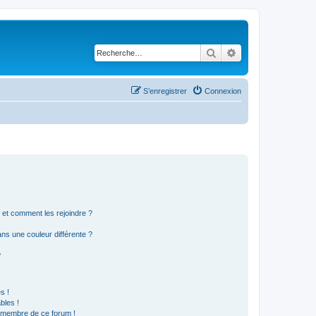
Rechercher
Recherche avancé
S’enregistrer
Connexion
s et comment les rejoindre ?
s une couleur différente ?
?
s !
bles !
n membre de ce forum !