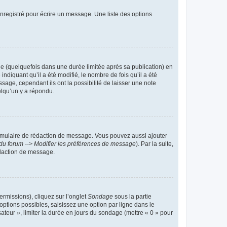
nregistré pour écrire un message. Une liste des options
 (quelquefois dans une durée limitée après sa publication) en
iquant qu’il a été modifié, le nombre de fois qu’il a été
sage, cependant ils ont la possibilité de laisser une note
elqu’un y a répondu.
rmulaire de rédaction de message. Vous pouvez aussi ajouter
du forum --> Modifier les préférences de message
). Par la suite,
daction de message.
ermissions), cliquez sur l’onglet
Sondage
sous la partie
ptions possibles, saisissez une option par ligne dans le
ateur », limiter la durée en jours du sondage (mettre « 0 » pour