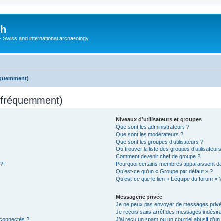
ch
 - Swiss and international archaeology
réquemment)
s fréquemment)
Niveaux d’utilisateurs et groupes
Que sont les administrateurs ?
Que sont les modérateurs ?
Que sont les groupes d’utilisateurs ?
Où trouver la liste des groupes d’utilisateur
Comment devenir chef de groupe ?
 ?!
Pourquoi certains membres apparaissent dan
Qu’est-ce qu’un « Groupe par défaut » ?
Qu’est-ce que le lien « L’équipe du forum » 
Messagerie privée
Je ne peux pas envoyer de messages privé
Je reçois sans arrêt des messages indésira
 connectés ?
J’ai reçu un spam ou un courriel abusif d’u