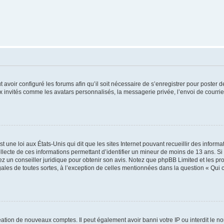
t avoir configuré les forums afin qu’il soit nécessaire de s’enregistrer pour poster
x invités comme les avatars personnalisés, la messagerie privée, l’envoi de courri
t une loi aux États-Unis qui dit que les sites Internet pouvant recueillir des infor
ollecte de ces informations permettant d’identifier un mineur de moins de 13 ans. S
tez un conseiller juridique pour obtenir son avis. Notez que phpBB Limited et les pr
gales de toutes sortes, à l’exception de celles mentionnées dans la question « Qui
réation de nouveaux comptes. Il peut également avoir banni votre IP ou interdit le no