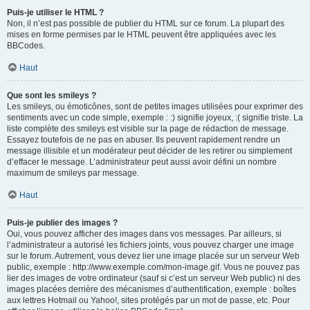
Puis-je utiliser le HTML ?
Non, il n’est pas possible de publier du HTML sur ce forum. La plupart des
mises en forme permises par le HTML peuvent être appliquées avec les
BBCodes.
Haut
Que sont les smileys ?
Les smileys, ou émoticônes, sont de petites images utilisées pour exprimer des
sentiments avec un code simple, exemple : :) signifie joyeux, :( signifie triste. La
liste complète des smileys est visible sur la page de rédaction de message.
Essayez toutefois de ne pas en abuser. Ils peuvent rapidement rendre un
message illisible et un modérateur peut décider de les retirer ou simplement
d’effacer le message. L’administrateur peut aussi avoir défini un nombre
maximum de smileys par message.
Haut
Puis-je publier des images ?
Oui, vous pouvez afficher des images dans vos messages. Par ailleurs, si
l’administrateur a autorisé les fichiers joints, vous pouvez charger une image
sur le forum. Autrement, vous devez lier une image placée sur un serveur Web
public, exemple : http://www.exemple.com/mon-image.gif. Vous ne pouvez pas
lier des images de votre ordinateur (sauf si c’est un serveur Web public) ni des
images placées derrière des mécanismes d’authentification, exemple : boîtes
aux lettres Hotmail ou Yahoo!, sites protégés par un mot de passe, etc. Pour