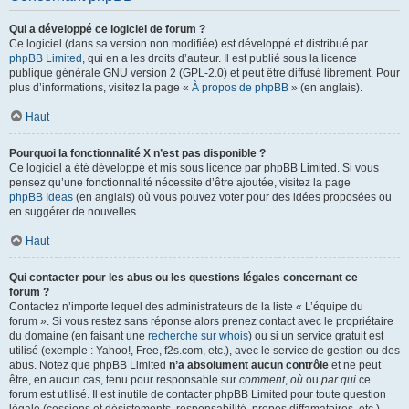
Qui a développé ce logiciel de forum ?
Ce logiciel (dans sa version non modifiée) est développé et distribué par
phpBB Limited
, qui en a les droits d’auteur. Il est publié sous la licence
publique générale GNU version 2 (GPL-2.0) et peut être diffusé librement. Pour
plus d’informations, visitez la page «
À propos de phpBB
» (en anglais).
Haut
Pourquoi la fonctionnalité X n’est pas disponible ?
Ce logiciel a été développé et mis sous licence par phpBB Limited. Si vous
pensez qu’une fonctionnalité nécessite d’être ajoutée, visitez la page
phpBB Ideas
(en anglais) où vous pouvez voter pour des idées proposées ou
en suggérer de nouvelles.
Haut
Qui contacter pour les abus ou les questions légales concernant ce
forum ?
Contactez n’importe lequel des administrateurs de la liste « L’équipe du
forum ». Si vous restez sans réponse alors prenez contact avec le propriétaire
du domaine (en faisant une
recherche sur whois
) ou si un service gratuit est
utilisé (exemple : Yahoo!, Free, f2s.com, etc.), avec le service de gestion ou des
abus. Notez que phpBB Limited
n’a absolument aucun contrôle
et ne peut
être, en aucun cas, tenu pour responsable sur
comment
,
où
ou
par qui
ce
forum est utilisé. Il est inutile de contacter phpBB Limited pour toute question