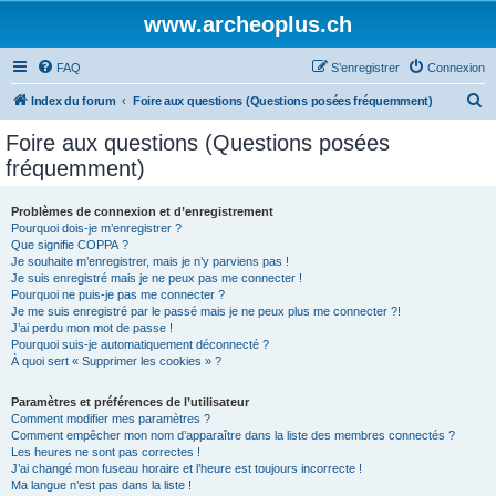
www.archeoplus.ch
FAQ
S’enregistrer
Connexion
R
Index du forum
Foire aux questions (Questions posées fréquemment)
e
Foire aux questions (Questions posées
c
fréquemment)
h
e
Problèmes de connexion et d’enregistrement
Pourquoi dois-je m’enregistrer ?
r
Que signifie COPPA ?
c
Je souhaite m’enregistrer, mais je n’y parviens pas !
Je suis enregistré mais je ne peux pas me connecter !
h
Pourquoi ne puis-je pas me connecter ?
Je me suis enregistré par le passé mais je ne peux plus me connecter ?!
e
J’ai perdu mon mot de passe !
r
Pourquoi suis-je automatiquement déconnecté ?
À quoi sert « Supprimer les cookies » ?
Paramètres et préférences de l’utilisateur
Comment modifier mes paramètres ?
Comment empêcher mon nom d’apparaître dans la liste des membres connectés ?
Les heures ne sont pas correctes !
J’ai changé mon fuseau horaire et l’heure est toujours incorrecte !
Ma langue n’est pas dans la liste !